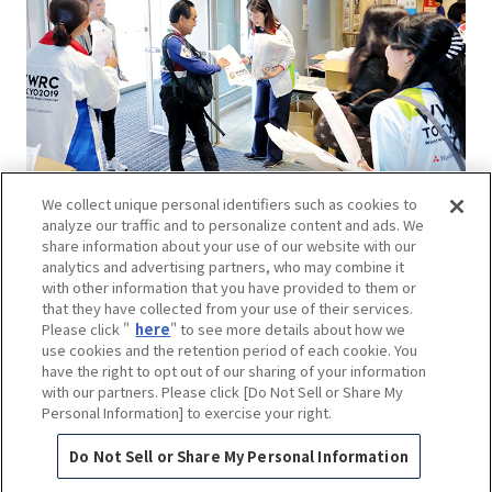
We collect unique personal identifiers such as cookies to
analyze our traffic and to personalize content and ads. We
share information about your use of our website with our
前の記事
一覧へ
次の記事
analytics and advertising partners, who may combine it
with other information that you have provided to them or
that they have collected from your use of their services.
Please click "
here
" to see more details about how we
use cookies and the retention period of each cookie. You
have the right to opt out of our sharing of your information
with our partners. Please click [Do Not Sell or Share My
Personal Information] to exercise your right.
Do Not Sell or Share My Personal Information
© 2026 Mitsubishi Corporation. All Rights Reserved.