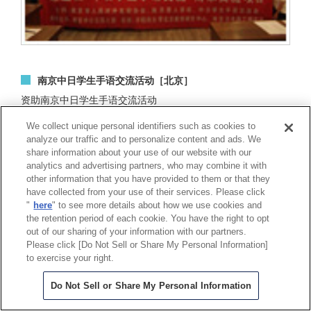
南京中日学生手语交流活动［北京］
资助南京中日学生手语交流活动
We collect unique personal identifiers such as cookies to
东日本大地震捐款［中国整体］
analyze our traffic and to personalize content and ads. We
为东日本大地震的救灾捐款
share information about your use of our website with our
analytics and advertising partners, who may combine it with
other information that you have provided to them or that they
have collected from your use of their services. Please click
"
here
" to see more details about how we use cookies and
the retention period of each cookie. You have the right to opt
out of our sharing of your information with our partners.
Please click [Do Not Sell or Share My Personal Information]
to exercise your right.
Do Not Sell or Share My Personal Information