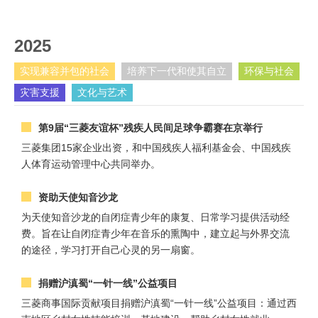
2025
实现兼容并包的社会
培养下一代和使其自立
环保与社会
灾害支援
文化与艺术
第9届“三菱友谊杯”残疾人民间足球争霸赛在京举行
三菱集团15家企业出资，和中国残疾人福利基金会、中国残疾
人体育运动管理中心共同举办。
资助天使知音沙龙
为天使知音沙龙的自闭症青少年的康复、日常学习提供活动经
费。旨在让自闭症青少年在音乐的熏陶中，建立起与外界交流
的途径，学习打开自己心灵的另一扇窗。
捐赠沪滇蜀“一针一线”公益项目
三菱商事国际贡献项目捐赠沪滇蜀“一针一线”公益项目：通过西