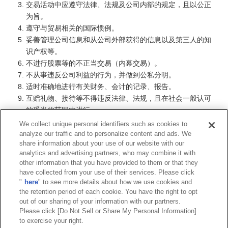
交易活动中应遵守法律、法规及公司内部的规定，且以公正
为旨。
遵守与贸易相关的国际惯例。
妥善管理公司信息和从公司外部获得的信息以及第三人的知
识产权等。
不进行股票等的不正当交易（内幕交易）。
不从事违反公司利益的行为，并做到公私分明。
适时准确地进行有关财务、会计的记录、报告。
互赠礼物、接待等不得违反法律、法规，且在社会一般认可
的妥当的范围内进行。
不屈服于反社会势力，不向其提供任何利益。
We collect unique personal identifiers such as cookies to
对于违反本规范的行为，无论是发现他人违反或是因疏忽自
analyze our traffic and to personalize content and ads. We
share information about your use of our website with our
身违反时，应立即向上级、中国区域合规官、场所守法经营
analytics and advertising partners, who may combine it with
负责人、中国守法经营事务局、守法经营实务担当或者守法
other information that you have provided to them or that they
经营外部律师进行汇报、咨询。
have collected from your use of their services. Please click
"
here
" to see more details about how we use cookies and
the retention period of each cookie. You have the right to opt
三菱商事职员行为规范（全文）
(PDF:277KB)
out of our sharing of your information with our partners.
Please click [Do Not Sell or Share My Personal Information]
to exercise your right.