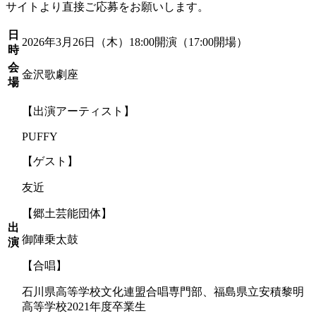
サイトより直接ご応募をお願いします。
日
2026年3月26日（木）18:00開演（17:00開場）
時
会
金沢歌劇座
場
【出演アーティスト】
PUFFY
【ゲスト】
友近
【郷土芸能団体】
出
御陣乗太⿎
演
【合唱】
石川県高等学校文化連盟合唱専門部、福島県立安積黎明
高等学校2021年度卒業生