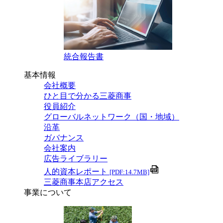
統合報告書
基本情報
会社概要
ひと目で分かる三菱商事
役員紹介
グローバルネットワーク（国・地域）
沿革
ガバナンス
会社案内
広告ライブラリー
人的資本レポート
[PDF:14.7MB]
三菱商事本店アクセス
事業について