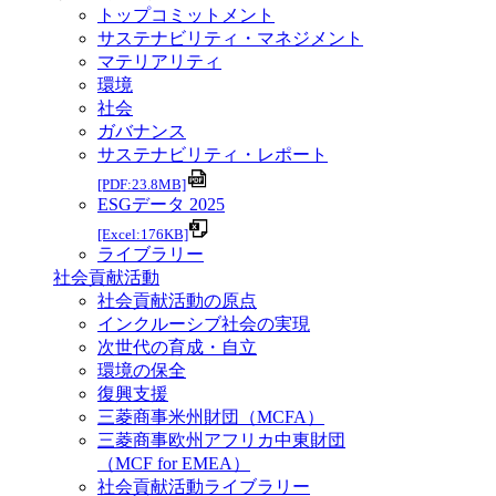
トップコミットメント
サステナビリティ・マネジメント
マテリアリティ
環境
社会
ガバナンス
サステナビリティ・レポート
[PDF:23.8MB]
ESGデータ 2025
[Excel:176KB]
ライブラリー
社会貢献活動
社会貢献活動の原点
インクルーシブ社会の実現
次世代の育成・自立
環境の保全
復興支援
三菱商事米州財団（MCFA）
三菱商事欧州アフリカ中東財団
（MCF for EMEA）
社会貢献活動ライブラリー