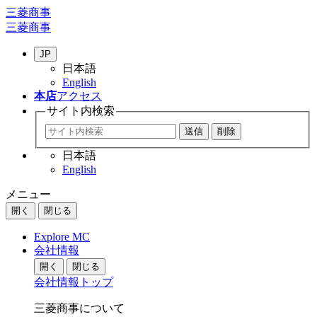
三菱商事
三菱商事
JP
日本語
English
本店
アクセス
サイト内
検索
日本語
English
メニュー
開く
閉じる
Explore MC
会社情報
開く
閉じる
会社情報トップ
三菱商事について