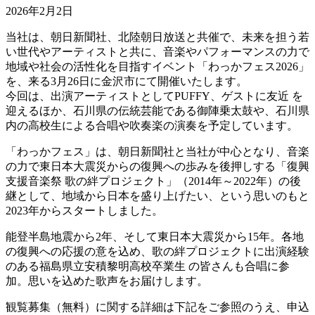
2026年2月2日
当社は、朝日新聞社、北陸朝日放送と共催で、未来を担う若
い世代やアーティストと共に、音楽やパフォーマンスの力で
地域や社会の活性化を目指すイベント「わっかフェス2026」
を、来る3月26日に金沢市にて開催いたします。
今回は、出演アーティストとしてPUFFY、ゲストに友近 を
迎えるほか、石川県の伝統芸能である御陣乗太鼓や、石川県
内の高校生による合唱や吹奏楽の演奏を予定しています。
「わっかフェス」は、朝日新聞社と当社が中心となり、音楽
の力で東日本大震災からの復興への歩みを後押しする「復興
支援音楽祭 歌の絆プロジェクト」（2014年～2022年）の後
継として、地域から日本を盛り上げたい、という思いのもと
2023年からスタートしました。
能登半島地震から2年、そして東日本大震災から15年。各地
の復興への応援の意を込め、歌の絆プロジェクトに出演経験
のある福島県立安積黎明高校卒業生 の皆さんも合唱に参
加。思いを込めた歌声をお届けします。
観覧募集（無料）に関する詳細は下記をご参照のうえ、申込