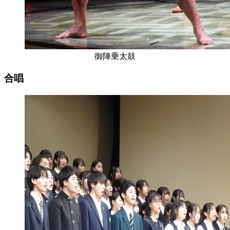
御陣乗太⿎
合唱