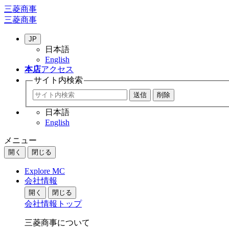
三菱商事
三菱商事
JP
日本語
English
本店
アクセス
サイト内
検索
日本語
English
メニュー
開く
閉じる
Explore MC
会社情報
開く
閉じる
会社情報トップ
三菱商事について