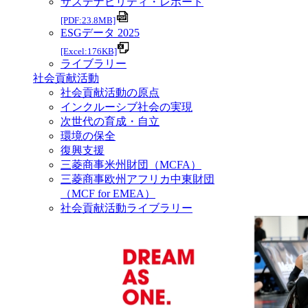
サステナビリティ・レポート
[PDF:23.8MB]
ESGデータ 2025
[Excel:176KB]
ライブラリー
社会貢献活動
社会貢献活動の原点
インクルーシブ社会の実現
次世代の育成・自立
環境の保全
復興支援
三菱商事米州財団（MCFA）
三菱商事欧州アフリカ中東財団
（MCF for EMEA）
社会貢献活動ライブラリー