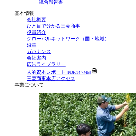
統合報告書
基本情報
会社概要
ひと目で分かる三菱商事
役員紹介
グローバルネットワーク（国・地域）
沿革
ガバナンス
会社案内
広告ライブラリー
人的資本レポート
[PDF:14.7MB]
三菱商事本店アクセス
事業について