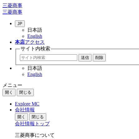
三菱商事
三菱商事
JP
日本語
English
本店
アクセス
サイト内
検索
日本語
English
メニュー
開く
閉じる
Explore MC
会社情報
開く
閉じる
会社情報トップ
三菱商事について