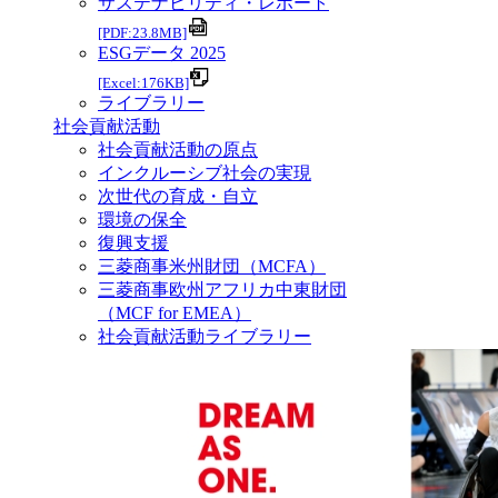
サステナビリティ・レポート
[PDF:23.8MB]
ESGデータ 2025
[Excel:176KB]
ライブラリー
社会貢献活動
社会貢献活動の原点
インクルーシブ社会の実現
次世代の育成・自立
環境の保全
復興支援
三菱商事米州財団（MCFA）
三菱商事欧州アフリカ中東財団
（MCF for EMEA）
社会貢献活動ライブラリー