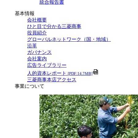
統合報告書
基本情報
会社概要
ひと目で分かる三菱商事
役員紹介
グローバルネットワーク（国・地域）
沿革
ガバナンス
会社案内
広告ライブラリー
人的資本レポート
[PDF:14.7MB]
三菱商事本店アクセス
事業について