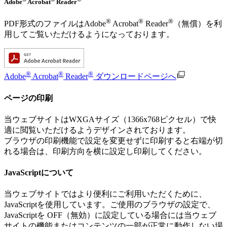
Adobe
Acrobat
Reader
®
®
®
PDF形式のファイルはAdobe
Acrobat
Reader
（無償）を利
用してご覧いただけるようになっております。
®
®
®
Adobe
Acrobat
Reader
ダウンロードページへ
ページの印刷
当ウェブサイトはWXGAサイズ（1366x768ピクセル）で快
適に閲覧いただけるようデザインされております。
ブラウザの印刷機能で設定を変更せずに印刷すると右端が切
れる場合は、印刷方向を横に設定し印刷してください。
JavaScriptについて
当ウェブサイトではより便利にご利用いただくために、
JavaScriptを使用しています。ご使用のブラウザの設定で、
JavaScriptを OFF（無効）に設定している場合には当ウェブ
サイトの機能またはコンテンツの一部が正常に動作しない場