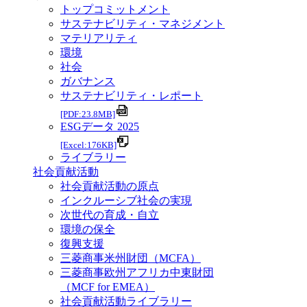
トップコミットメント
サステナビリティ・マネジメント
マテリアリティ
環境
社会
ガバナンス
サステナビリティ・レポート
[PDF:23.8MB]
ESGデータ 2025
[Excel:176KB]
ライブラリー
社会貢献活動
社会貢献活動の原点
インクルーシブ社会の実現
次世代の育成・自立
環境の保全
復興支援
三菱商事米州財団（MCFA）
三菱商事欧州アフリカ中東財団
（MCF for EMEA）
社会貢献活動ライブラリー