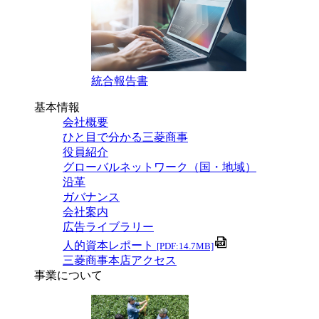
統合報告書
基本情報
会社概要
ひと目で分かる三菱商事
役員紹介
グローバルネットワーク（国・地域）
沿革
ガバナンス
会社案内
広告ライブラリー
人的資本レポート
[PDF:14.7MB]
三菱商事本店アクセス
事業について