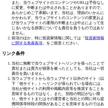
また、当ウェブサイトのコンテンツやURLは予告なし
に変更、中断または中止されることがありますので、
あらかじめご了承願います。当社は、理由のいかんに
かかわらず、当ウェブサイトのコンテンツの変更およ
び当ウェブサイトの運用の中断または中止によって生
じるいかなる損害についても責任を負うものではあり
ません。
前項のほか、特に投資家情報に関しては「
投資家情報
に関する免責条項
」をご留意ください。
リンク条件
当社に無断で当ウェブサイトへリンクを張ったことで
貴社または貴方が損害を被ったとしても、当社は一切
責任を負いません。
当ウェブサイトから当ウェブサイト以外のサイト（以
下「他サイト」）へリンクが張られている場合には、
当社が他サイトの利用や掲載内容等を推奨することを
意味するものではなく、また、別段の明記がない限
り、他サイトまたはその運営者と当社との間に何ら提
携関係等特段の関係があることを意味するものではあ