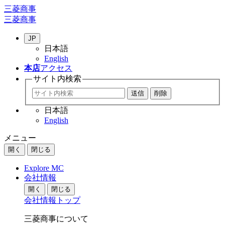
三菱商事
三菱商事
JP
日本語
English
本店
アクセス
サイト内
検索
日本語
English
メニュー
開く
閉じる
Explore MC
会社情報
開く
閉じる
会社情報トップ
三菱商事について