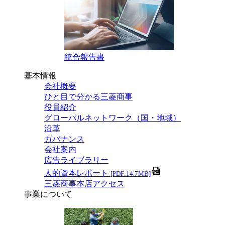
統合報告書
基本情報
会社概要
ひと目で分かる三菱商事
役員紹介
グローバルネットワーク（国・地域）
沿革
ガバナンス
会社案内
広告ライブラリー
人的資本レポート
[PDF:14.7MB]
三菱商事本店アクセス
事業について