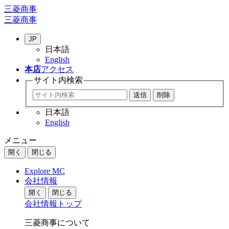
三菱商事
三菱商事
JP
日本語
English
本店
アクセス
サイト内
検索
日本語
English
メニュー
開く
閉じる
Explore MC
会社情報
開く
閉じる
会社情報トップ
三菱商事について