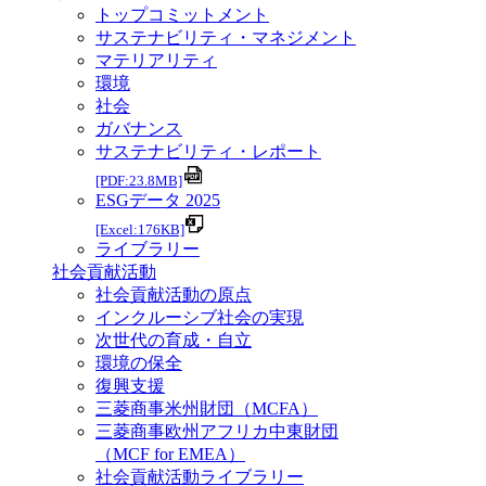
トップコミットメント
サステナビリティ・マネジメント
マテリアリティ
環境
社会
ガバナンス
サステナビリティ・レポート
[PDF:23.8MB]
ESGデータ 2025
[Excel:176KB]
ライブラリー
社会貢献活動
社会貢献活動の原点
インクルーシブ社会の実現
次世代の育成・自立
環境の保全
復興支援
三菱商事米州財団（MCFA）
三菱商事欧州アフリカ中東財団
（MCF for EMEA）
社会貢献活動ライブラリー