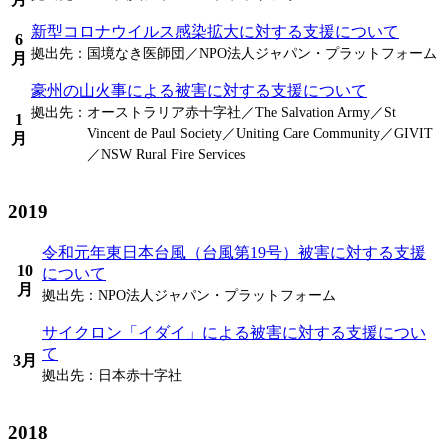
新型コロナウイルス感染拡大に対する支援について
6
拠出先：
国境なき医師団／NPO法人ジャパン・プラットフォーム
月
豪州の山火事による被害に対する支援について
拠出先：
オーストラリア赤十字社／The Salvation Army／St
1
Vincent de Paul Society／Uniting Care Community／GIVIT
月
／NSW Rural Fire Services
2019
令和元年東日本台風（台風第19号）被害に対する支援
10
について
月
拠出先：
NPO法人ジャパン・プラットフォーム
サイクロン「イダイ」による被害に対する支援につい
て
3月
拠出先：
日本赤十字社
2018