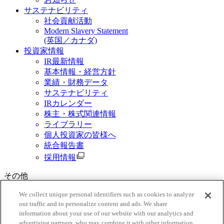
サステナビリティ
社会貢献活動
Modern Slavery Statement
(英国／カナダ)
投資家情報
IR最新情報
基本情報・経営方針
業績・財務データ
サステナビリティ
IRカレンダー
株主・株式関連情報
ライブラリー
個人投資家の皆様へ
統合報告書
採用情報
その他
資料請求
We collect unique personal identifiers such as cookies to analyze
our traffic and to personalize content and ads. We share
ご利用規約
information about your use of our website with our analytics and
三菱商事グループ個人情報保護基本方針
advertising partners, who may combine it with other information