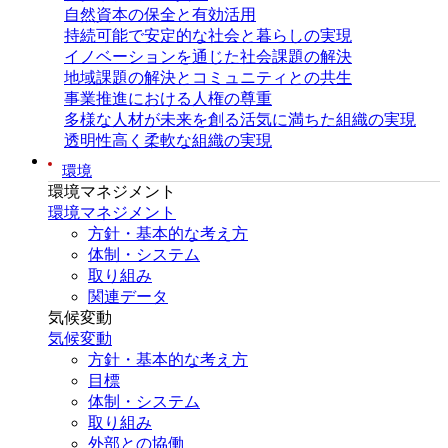
自然資本の保全と有効活用
持続可能で安定的な社会と暮らしの実現
イノベーションを通じた社会課題の解決
地域課題の解決とコミュニティとの共生
事業推進における人権の尊重
多様な人材が未来を創る活気に満ちた組織の実現
透明性高く柔軟な組織の実現
環境
環境マネジメント
環境マネジメント
方針・基本的な考え方
体制・システム
取り組み
関連データ
気候変動
気候変動
方針・基本的な考え方
目標
体制・システム
取り組み
外部との協働