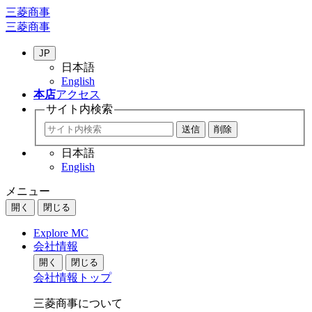
三菱商事
三菱商事
JP
日本語
English
本店
アクセス
サイト内
検索
日本語
English
メニュー
開く
閉じる
Explore MC
会社情報
開く
閉じる
会社情報トップ
三菱商事について