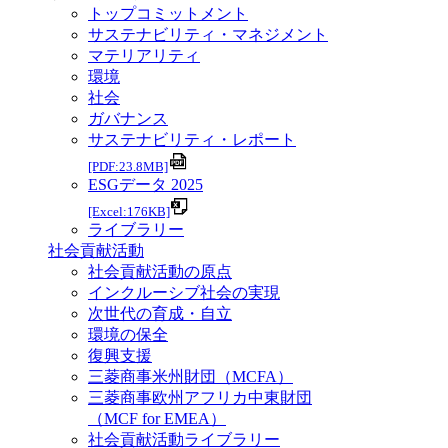
トップコミットメント
サステナビリティ・マネジメント
マテリアリティ
環境
社会
ガバナンス
サステナビリティ・レポート
[PDF:23.8MB]
ESGデータ 2025
[Excel:176KB]
ライブラリー
社会貢献活動
社会貢献活動の原点
インクルーシブ社会の実現
次世代の育成・自立
環境の保全
復興支援
三菱商事米州財団（MCFA）
三菱商事欧州アフリカ中東財団
（MCF for EMEA）
社会貢献活動ライブラリー