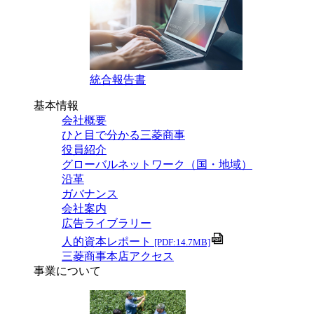
統合報告書
基本情報
会社概要
ひと目で分かる三菱商事
役員紹介
グローバルネットワーク（国・地域）
沿革
ガバナンス
会社案内
広告ライブラリー
人的資本レポート
[PDF:14.7MB]
三菱商事本店アクセス
事業について