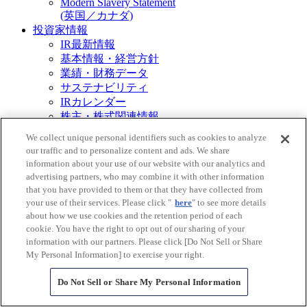
Modern Slavery Statement
(英国／カナダ)
投資家情報
IR最新情報
基本情報・経営方針
業績・財務データ
サステナビリティ
IRカレンダー
株主・株式関連情報
ライブラリー
We collect unique personal identifiers such as cookies to analyze
個人投資家の皆様へ
our traffic and to personalize content and ads. We share
統合報告書
information about your use of our website with our analytics and
採用情報
advertising partners, who may combine it with other information
that you have provided to them or that they have collected from
その他
your use of their services. Please click "
here
" to see more details
資料請求
about how we use cookies and the retention period of each
cookie. You have the right to opt out of our sharing of your
ご利用規約
information with our partners. Please click [Do Not Sell or Share
My Personal Information] to exercise your right.
三菱商事グループ個人情報保護基本方針
Do Not Sell or Share My Personal Information
ソーシャルメディアポリシー
Do Not Sell or Share My Personal Information
ウェブ・アクセシビリティ指針