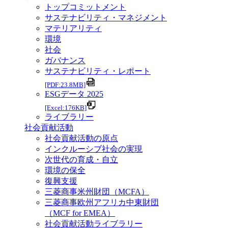
トップコミットメント
サステナビリティ・マネジメント
マテリアリティ
環境
社会
ガバナンス
サステナビリティ・レポート
[PDF:23.8MB]
ESGデータ 2025
[Excel:176KB]
ライブラリー
社会貢献活動
社会貢献活動の原点
インクルーシブ社会の実現
次世代の育成・自立
環境の保全
復興支援
三菱商事米州財団（MCFA）
三菱商事欧州アフリカ中東財団
（MCF for EMEA）
社会貢献活動ライブラリー