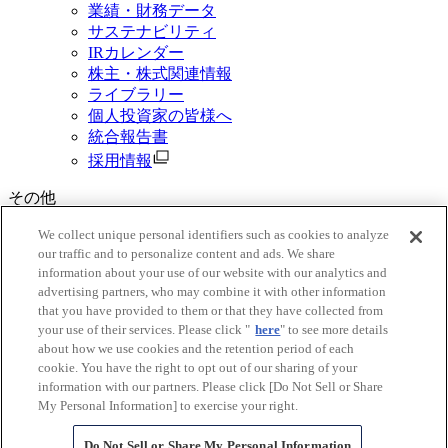
業績・財務データ
サステナビリティ
IRカレンダー
株主・株式関連情報
ライブラリー
個人投資家の皆様へ
統合報告書
採用情報
その他
資料請求
We collect unique personal identifiers such as cookies to analyze
our traffic and to personalize content and ads. We share
ご利用規約
information about your use of our website with our analytics and
三菱商事グループ個人情報保護基本方針
advertising partners, who may combine it with other information
Do Not Sell or Share My Personal Information
that you have provided to them or that they have collected from
ソーシャルメディアポリシー
your use of their services. Please click "
here
" to see more details
ウェブ・アクセシビリティ指針
about how we use cookies and the retention period of each
古物営業法に基づく表示
cookie. You have the right to opt out of our sharing of your
電子公告
information with our partners. Please click [Do Not Sell or Share
よくあるご質問
My Personal Information] to exercise your right.
サイトマップ
Do Not Sell or Share My Personal Information