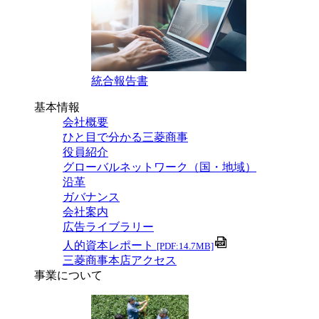
統合報告書
基本情報
会社概要
ひと目で分かる三菱商事
役員紹介
グローバルネットワーク（国・地域）
沿革
ガバナンス
会社案内
広告ライブラリー
人的資本レポート
[PDF:14.7MB]
三菱商事本店アクセス
事業について