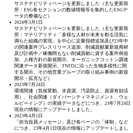
サステナビリティページを更新しました（主な更新箇
所：ESG各セクションの数値情報等を集約したESGデ
ータの整備など）
2024年3月1日
サステナビリティページを更新しました（主な更新箇
所：マテリアリティ「多様な人材が未来を創る活気に
満ちた組織の実現」を中心に定量指標追加及び23年中
の関連案件プレスリリース追加、削減貢献量新規商材
及び計画中／稼働間もない削減貢献に資する案件例追
加、人権方針の新規開示、オーガニックコットン調達
関連データ新規開示、TNFDに沿った生物多様性に関
する開示、その他営業グループの取り組み事例の新規
開示・拡充など）
2023年7月24日
環境関連（気候変動、水資源、汚染防止、資源有効活
用）、社会関連（ダイバーシティマネジメント、ウェ
ルビーイング）の実績データなどにつき、23年7月24日
現在の情報にアップデートしました。
2023年4月1日
「担当役員メッセージ」及び各ページの「体制」など
につき、23年4月1日現在の情報にアップデートしまし