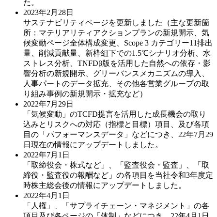
た。
2023年2月28日
サステナビリティページを更新しました（主な更新箇
所：マテリアリティアクションプランの新規開示、気
候変動ページ全体構成変更、Scope 3 カテゴリー11排出
量、削減貢献量、新枠組下での1.5℃シナリオ分析、水
ストレス分析、TNFDβ版を活用した自然への依存・影
響分析の新規開示、グリーバンスメカニズムの導入、
人事パートのデータ拡充、その他各営業グループの取
り組み事例の新規開示・拡充など）
2022年7月29日
「気候変動」のTCFD提言を活用した成長機会の取り
込みとリスクへの対応（指標と目標）項目、及び各項
目の「パフォーマンスデータ」などにつき、22年7月29
日現在の情報にアップデートしました。
2022年7月1日
「取締役会・株式など」、「監査役会・監査」、「取
締役・監査役の報酬など」の各項目を当社令和3年度定
時株主総会後の情報にアップデートしました。
2022年4月1日
「人権」、「サプライチェーン・マネジメント」の各
項目及び各ページの「体制」などにつき、22年4月1日