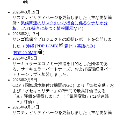
2026年3月19日
サステナビリティページを更新しました（主な更新箇
所：
気候関連のリスクおよび機会に係るシナリオ分
析
、
TNFD提言に基づく情報開示
など）
2026年2月13日
サンゴ礁保全プロジェクトの総括レポートを公開しま
した（
沖縄 [PDF:1.8MB]
豪州（英語のみ）
[PDF:20.0MB]
）
2026年2月5日
サーキュラーエコノミー推進を目的とした団体であ
る、サーキュラーパートナーズ、および循環経済パー
トナーシップへ加盟しました。
2026年2月5日
CDP（国際環境格付け機関/NGO）より「気候変動」お
よび「水セキュリティ」の2部門で最高評価である
「A」評価を獲得しました（「気候変動」は2期連続
「A」評価）。
2025年9月17日
サステナビリティページを更新しました（主な更新箇