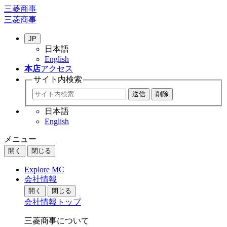
三菱商事
三菱商事
JP
日本語
English
本店
アクセス
サイト内
検索
日本語
English
メニュー
開く
閉じる
Explore MC
会社情報
開く
閉じる
会社情報トップ
三菱商事について