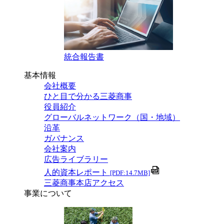
統合報告書
基本情報
会社概要
ひと目で分かる三菱商事
役員紹介
グローバルネットワーク（国・地域）
沿革
ガバナンス
会社案内
広告ライブラリー
人的資本レポート
[PDF:14.7MB]
三菱商事本店アクセス
事業について