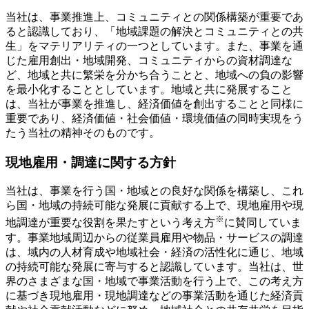
当社は、事業推進上、コミュニティとの関係構築が重要であ
ると認識しており、「地域課題の解決とコミュニティとの共
生」をマテリアリティの一つとしています。また、事業を通
じた雇用創出・地域開発、コミュニティからの資材調達な
ど、地域と共に繁栄を分かち合うことと、地域への負の影響
を最小化することとしています。地域と共に発展すること
は、当社が事業を推進し、経済価値を創出することと同様に
重要であり、経済価値・社会価値・環境価値の同時実現をう
たう当社の精神そのものです。
現地雇用・調達に関する方針
当社は、事業を行う国・地域との良好な関係を構築し、これ
ら国・地域の持続可能な発展に貢献する上で、現地雇用や現
※
地調達が重要な役割を果たすという考え方
に賛同していま
す。事業地域周辺からの従業員雇用や物品・サービスの調達
は、域内の人材育成や地域社会・経済の活性化に通じ、地域
の持続可能な発展に寄与すると認識しています。当社は、世
界のさまざまな国・地域で事業活動を行う上で、この考え方
に基づき現地雇用・現地調達などの事業活動を通じた経済貢