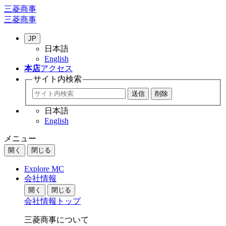
三菱商事
三菱商事
JP
日本語
English
本店
アクセス
サイト内
検索
日本語
English
メニュー
開く
閉じる
Explore MC
会社情報
開く
閉じる
会社情報トップ
三菱商事について