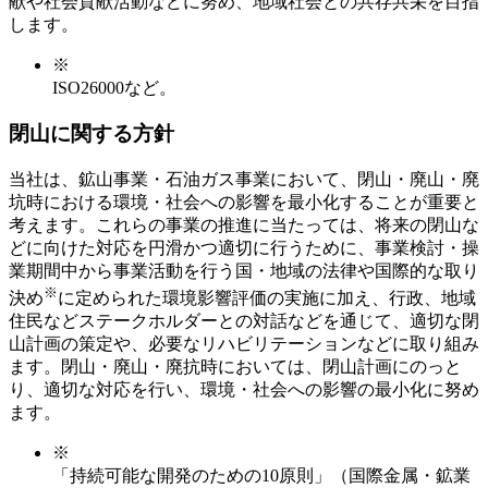
献や社会貢献活動などに努め、地域社会との共存共栄を目指
します。
※
ISO26000など。
閉山に関する方針
当社は、鉱山事業・石油ガス事業において、閉山・廃山・廃
坑時における環境・社会への影響を最小化することが重要と
考えます。これらの事業の推進に当たっては、将来の閉山な
どに向けた対応を円滑かつ適切に行うために、事業検討・操
業期間中から事業活動を行う国・地域の法律や国際的な取り
※
決め
に定められた環境影響評価の実施に加え、行政、地域
住民などステークホルダーとの対話などを通じて、適切な閉
山計画の策定や、必要なリハビリテーションなどに取り組み
ます。閉山・廃山・廃抗時においては、閉山計画にのっと
り、適切な対応を行い、環境・社会への影響の最小化に努め
ます。
※
「持続可能な開発のための10原則」（国際金属・鉱業