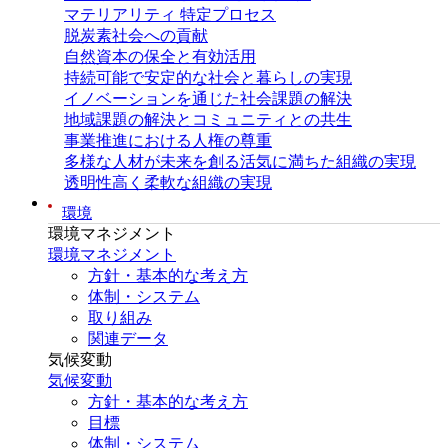
マテリアリティ 特定プロセス
脱炭素社会への貢献
自然資本の保全と有効活用
持続可能で安定的な社会と暮らしの実現
イノベーションを通じた社会課題の解決
地域課題の解決とコミュニティとの共生
事業推進における人権の尊重
多様な人材が未来を創る活気に満ちた組織の実現
透明性高く柔軟な組織の実現
環境
環境マネジメント
環境マネジメント
方針・基本的な考え方
体制・システム
取り組み
関連データ
気候変動
気候変動
方針・基本的な考え方
目標
体制・システム