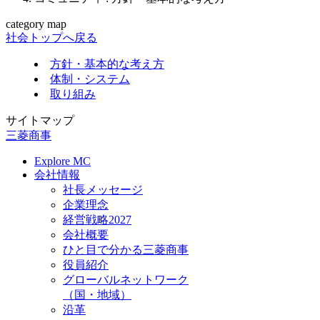
category map
社会トップへ戻る
方針・基本的な考え方
体制・システム
取り組み
サイトマップ
三菱商事
Explore MC
会社情報
社長メッセージ
企業理念
経営戦略2027
会社概要
ひと目で分かる三菱商事
役員紹介
グローバルネットワーク
（国・地域）
沿革