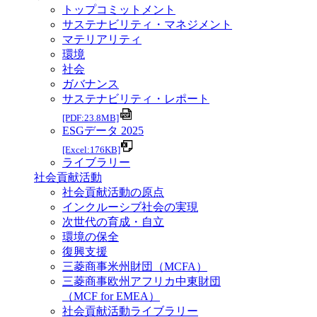
トップコミットメント
サステナビリティ・マネジメント
マテリアリティ
環境
社会
ガバナンス
サステナビリティ・レポート
[PDF:23.8MB]
ESGデータ 2025
[Excel:176KB]
ライブラリー
社会貢献活動
社会貢献活動の原点
インクルーシブ社会の実現
次世代の育成・自立
環境の保全
復興支援
三菱商事米州財団（MCFA）
三菱商事欧州アフリカ中東財団
（MCF for EMEA）
社会貢献活動ライブラリー