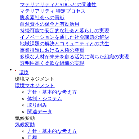
マテリアリティとSDGsとの関連性
マテリアリティ 特定プロセス
脱炭素社会への貢献
自然資本の保全と有効活用
持続可能で安定的な社会と暮らしの実現
イノベーションを通じた社会課題の解決
地域課題の解決とコミュニティとの共生
事業推進における人権の尊重
多様な人材が未来を創る活気に満ちた組織の実現
透明性高く柔軟な組織の実現
環境
環境マネジメント
環境マネジメント
方針・基本的な考え方
体制・システム
取り組み
関連データ
気候変動
気候変動
方針・基本的な考え方
目標