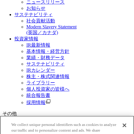
ニュースリリース
お知らせ
サステナビリティ
社会貢献活動
Modern Slavery Statement
(英国／カナダ)
投資家情報
IR最新情報
基本情報・経営方針
業績・財務データ
サステナビリティ
IRカレンダー
株主・株式関連情報
ライブラリー
個人投資家の皆様へ
統合報告書
採用情報
その他
資料請求
We collect unique personal identifiers such as cookies to analyze
our traffic and to personalize content and ads. We share
ご利用規約