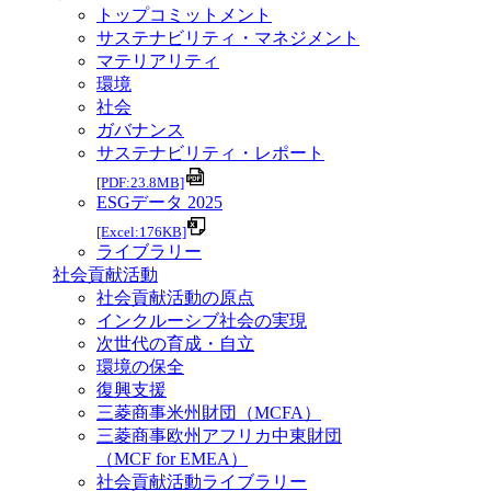
トップコミットメント
サステナビリティ・マネジメント
マテリアリティ
環境
社会
ガバナンス
サステナビリティ・レポート
[PDF:23.8MB]
ESGデータ 2025
[Excel:176KB]
ライブラリー
社会貢献活動
社会貢献活動の原点
インクルーシブ社会の実現
次世代の育成・自立
環境の保全
復興支援
三菱商事米州財団（MCFA）
三菱商事欧州アフリカ中東財団
（MCF for EMEA）
社会貢献活動ライブラリー