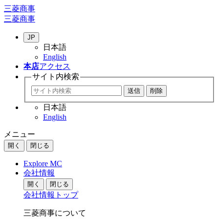
三菱商事
三菱商事
JP
日本語
English
本店
アクセス
サイト内
検索
日本語
English
メニュー
開く
閉じる
Explore MC
会社情報
開く
閉じる
会社情報トップ
三菱商事について