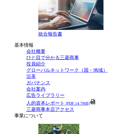
統合報告書
基本情報
会社概要
ひと目で分かる三菱商事
役員紹介
グローバルネットワーク（国・地域）
沿革
ガバナンス
会社案内
広告ライブラリー
人的資本レポート
[PDF:14.7MB]
三菱商事本店アクセス
事業について