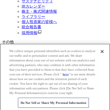
サステナビリティ
IRカレンダー
株主・株式関連情報
ライブラリー
個人投資家の皆様へ
統合報告書
採用情報
その他
資料請求
We collect unique personal identifiers such as cookies to analyze
our traffic and to personalize content and ads. We share
ご利用規約
information about your use of our website with our analytics and
三菱商事グループ個人情報保護基本方針
advertising partners, who may combine it with other information
Do Not Sell or Share My Personal Information
that you have provided to them or that they have collected from
ソーシャルメディアポリシー
your use of their services. Please click "
here
" to see more details
ウェブ・アクセシビリティ指針
about how we use cookies and the retention period of each
古物営業法に基づく表示
cookie. You have the right to opt out of our sharing of your
電子公告
information with our partners. Please click [Do Not Sell or Share
よくあるご質問
My Personal Information] to exercise your right.
サイトマップ
Do Not Sell or Share My Personal Information
© Copyright Mitsubishi Corporation. All Rights Reserved.