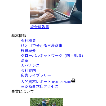
統合報告書
基本情報
会社概要
ひと目で分かる三菱商事
役員紹介
グローバルネットワーク（国・地域）
沿革
ガバナンス
会社案内
広告ライブラリー
人的資本レポート
[PDF:14.7MB]
三菱商事本店アクセス
事業について