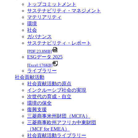
トップコミットメント
サステナビリティ・マネジメント
マテリアリティ
環境
社会
ガバナンス
サステナビリティ・レポート
[PDF:23.8MB]
ESGデータ 2025
[Excel:176KB]
ライブラリー
社会貢献活動
社会貢献活動の原点
インクルーシブ社会の実現
次世代の育成・自立
環境の保全
復興支援
三菱商事米州財団（MCFA）
三菱商事欧州アフリカ中東財団
（MCF for EMEA）
社会貢献活動ライブラリー