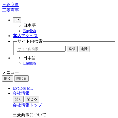
三菱商事
三菱商事
JP
日本語
English
本店
アクセス
サイト内
検索
日本語
English
メニュー
開く
閉じる
Explore MC
会社情報
開く
閉じる
会社情報トップ
三菱商事について