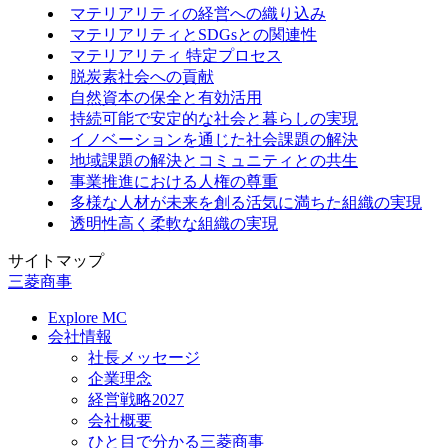
マテリアリティの経営への織り込み
マテリアリティとSDGsとの関連性
マテリアリティ 特定プロセス
脱炭素社会への貢献
自然資本の保全と有効活用
持続可能で安定的な社会と暮らしの実現
イノベーションを通じた社会課題の解決
地域課題の解決とコミュニティとの共生
事業推進における人権の尊重
多様な人材が未来を創る活気に満ちた組織の実現
透明性高く柔軟な組織の実現
サイトマップ
三菱商事
Explore MC
会社情報
社長メッセージ
企業理念
経営戦略2027
会社概要
ひと目で分かる三菱商事