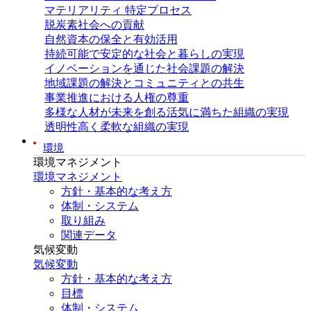
マテリアリティ 特定プロセス
脱炭素社会への貢献
自然資本の保全と有効活用
持続可能で安定的な社会と暮らしの実現
イノベーションを通じた社会課題の解決
地域課題の解決とコミュニティとの共生
事業推進における人権の尊重
多様な人材が未来を創る活気に満ちた組織の実現
透明性高く柔軟な組織の実現
環境
環境マネジメント
環境マネジメント
方針・基本的な考え方
体制・システム
取り組み
関連データ
気候変動
気候変動
方針・基本的な考え方
目標
体制・システム