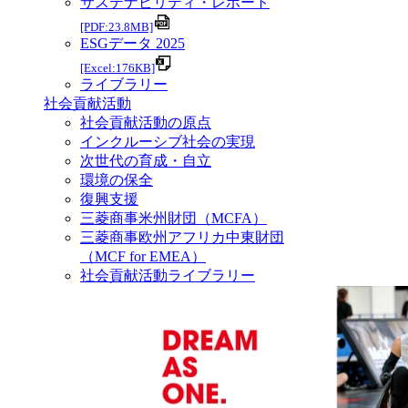
サステナビリティ・レポート
[PDF:23.8MB]
ESGデータ 2025
[Excel:176KB]
ライブラリー
社会貢献活動
社会貢献活動の原点
インクルーシブ社会の実現
次世代の育成・自立
環境の保全
復興支援
三菱商事米州財団（MCFA）
三菱商事欧州アフリカ中東財団
（MCF for EMEA）
社会貢献活動ライブラリー