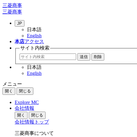
三菱商事
三菱商事
JP
日本語
English
本店
アクセス
サイト内
検索
日本語
English
メニュー
開く
閉じる
Explore MC
会社情報
開く
閉じる
会社情報トップ
三菱商事について