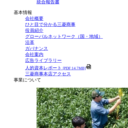
統合報告書
基本情報
会社概要
ひと目で分かる三菱商事
役員紹介
グローバルネットワーク（国・地域）
沿革
ガバナンス
会社案内
広告ライブラリー
人的資本レポート
[PDF:14.7MB]
三菱商事本店アクセス
事業について