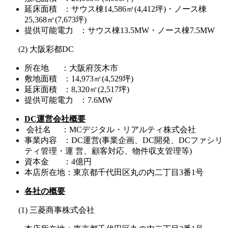
延床面積 ：サウス棟14,586㎡(4,412坪)・ノース棟
25,368㎡(7,673坪)
提供可能電力 ：サウス棟13.5MW・ノース棟7.5MW
(2) 大阪彩都DC
所在地 ：大阪府茨木市
敷地面積 ：14,973㎡(4,529坪)
延床面積 ：8,320㎡(2,517坪)
提供可能電力 ：7.6MW
DC
運営会社概要
会社名 ：MCデジタル・リアルティ株式会社
事業内容 ：DC運営(事業企画、DC開発、DCファシリ
ティ管理・運 営、顧客対応、物件収支管理等)
資本金 ：4億円
本店所在地：東京都千代田区丸の内二丁目3番1号
各社の概要
(1) 三菱商事株式会社