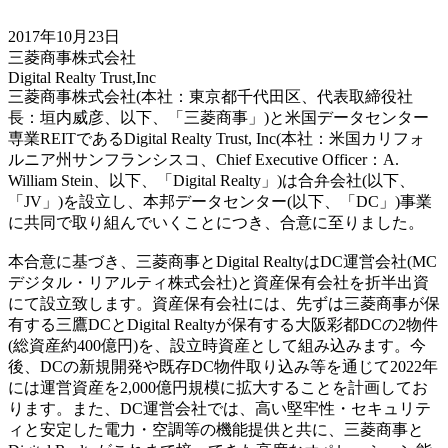
2017年10月23日
三菱商事株式会社
Digital Realty Trust,Inc
三菱商事株式会社(本社：東京都千代田区、代表取締役社
長：垣内威彦、以下、「三菱商事」)と米国データセンター
専業REITであるDigital Realty Trust, Inc(本社：米国カリフォ
ルニア州サンフランシスコ、Chief Executive Officer：A.
William Stein、以下、「Digital Realty」)は合弁会社(以下、
「JV」)を設立し、本邦データセンター(以下、「DC」)事業
に共同で取り組んでいくことにつき、合意に至りました。
本合意に基づき、三菱商事とDigital RealtyはDC運営会社(MC
デジタル・リアルティ株式会社)と資産保有会社を折半出資
にて設立致します。資産保有会社には、先ずは三菱商事が保
有する三鷹DCとDigital Realtyが保有する大阪彩都DCの2物件
(総資産約400億円)を、設立時資産として組み込みます。今
後、DCの新規開発や既存DC物件取り込み等を通じて2022年
には運営資産を2,000億円規模に拡大することを計画してお
ります。また、DC運営会社では、高い堅牢性・セキュリテ
ィと安定した電力・空調等の機能提供と共に、三菱商事と