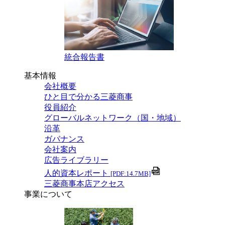
統合報告書
基本情報
会社概要
ひと目で分かる三菱商事
役員紹介
グローバルネットワーク（国・地域）
沿革
ガバナンス
会社案内
広告ライブラリー
人的資本レポート
[PDF:14.7MB]
三菱商事本店アクセス
事業について