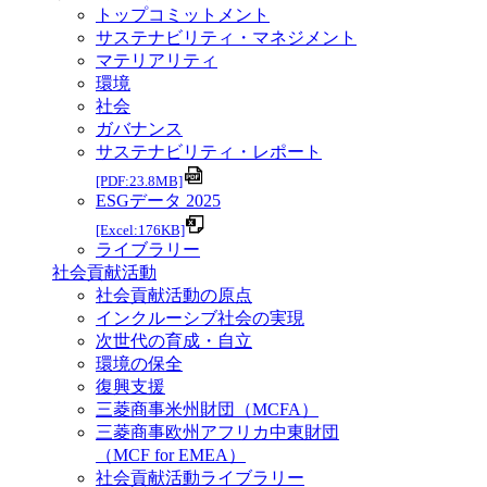
トップコミットメント
サステナビリティ・マネジメント
マテリアリティ
環境
社会
ガバナンス
サステナビリティ・レポート
[PDF:23.8MB]
ESGデータ 2025
[Excel:176KB]
ライブラリー
社会貢献活動
社会貢献活動の原点
インクルーシブ社会の実現
次世代の育成・自立
環境の保全
復興支援
三菱商事米州財団（MCFA）
三菱商事欧州アフリカ中東財団
（MCF for EMEA）
社会貢献活動ライブラリー