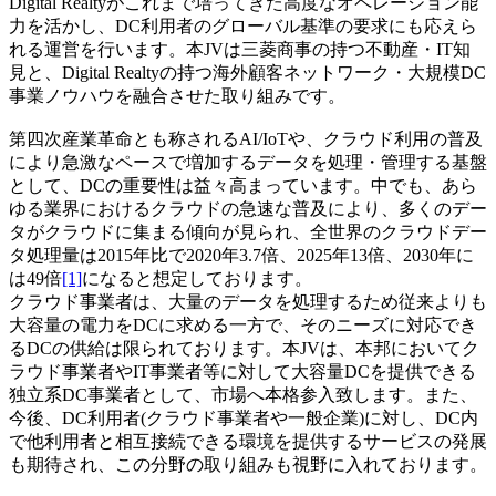
Digital Realtyがこれまで培ってきた高度なオペレーション能
力を活かし、DC利用者のグローバル基準の要求にも応えら
れる運営を行います。本JVは三菱商事の持つ不動産・IT知
見と、Digital Realtyの持つ海外顧客ネットワーク・大規模DC
事業ノウハウを融合させた取り組みです。
第四次産業革命とも称されるAI/IoTや、クラウド利用の普及
により急激なペースで増加するデータを処理・管理する基盤
として、DCの重要性は益々高まっています。中でも、あら
ゆる業界におけるクラウドの急速な普及により、多くのデー
タがクラウドに集まる傾向が見られ、全世界のクラウドデー
タ処理量は2015年比で2020年3.7倍、2025年13倍、2030年に
は49倍
[1]
になると想定しております。
クラウド事業者は、大量のデータを処理するため従来よりも
大容量の電力をDCに求める一方で、そのニーズに対応でき
るDCの供給は限られております。本JVは、本邦においてク
ラウド事業者やIT事業者等に対して大容量DCを提供できる
独立系DC事業者として、市場へ本格参入致します。また、
今後、DC利用者(クラウド事業者や一般企業)に対し、DC内
で他利用者と相互接続できる環境を提供するサービスの発展
も期待され、この分野の取り組みも視野に入れております。