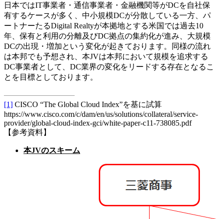
日本ではIT事業者・通信事業者・金融機関等がDCを自社保
有するケースが多く、中小規模DCが分散している一方、パ
ートナーたるDigital Realtyが本拠地とする米国では過去10
年、保有と利用の分離及びDC拠点の集約化が進み、大規模
DCの出現・増加という変化が起きております。同様の流れ
は本邦でも予想され、本JVは本邦において規模を追求する
DC事業者として、DC業界の変化をリードする存在となるこ
とを目標としております。
[1]
CISCO “The Global Cloud Index”を基に試算
https://www.cisco.com/c/dam/en/us/solutions/collateral/service-
provider/global-cloud-index-gci/white-paper-c11-738085.pdf
【参考資料】
本
JV
のスキーム