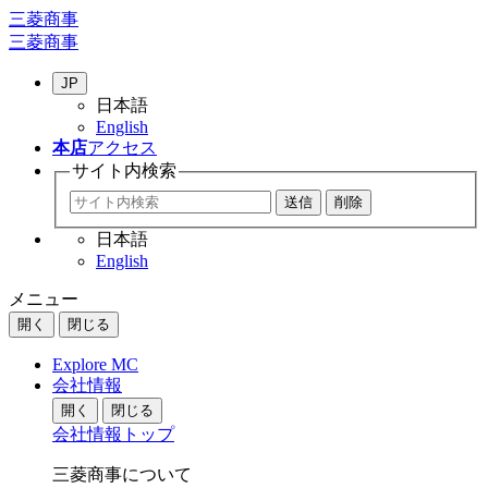
三菱商事
三菱商事
JP
日本語
English
本店
アクセス
サイト内
検索
日本語
English
メニュー
開く
閉じる
Explore MC
会社情報
開く
閉じる
会社情報トップ
三菱商事について