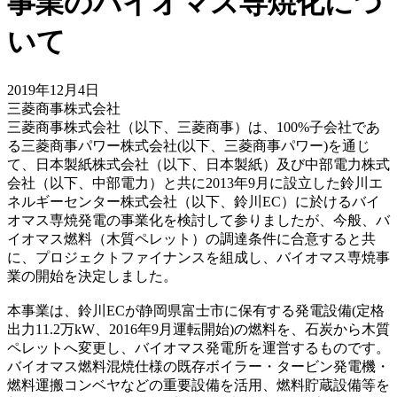
事業のバイオマス専焼化につ
いて
2019年12月4日
三菱商事株式会社
三菱商事株式会社（以下、三菱商事）は、100%子会社であ
る三菱商事パワー株式会社(以下、三菱商事パワー)を通じ
て、日本製紙株式会社（以下、日本製紙）及び中部電力株式
会社（以下、中部電力）と共に2013年9月に設立した鈴川エ
ネルギーセンター株式会社（以下、鈴川EC）に於けるバイ
オマス専焼発電の事業化を検討して参りましたが、今般、バ
イオマス燃料（木質ペレット）の調達条件に合意すると共
に、プロジェクトファイナンスを組成し、バイオマス専焼事
業の開始を決定しました。
本事業は、鈴川ECが静岡県富士市に保有する発電設備(定格
出力11.2万kW、2016年9月運転開始)の燃料を、石炭から木質
ペレットへ変更し、バイオマス発電所を運営するものです。
バイオマス燃料混焼仕様の既存ボイラー・タービン発電機・
燃料運搬コンベヤなどの重要設備を活用、燃料貯蔵設備等を