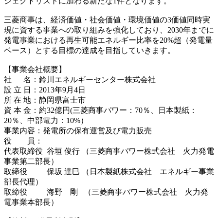
ジェクトリストに加わる新たな1件となります。
三菱商事は、経済価値・社会価値・環境価値の3価値同時実
現に資する事業への取り組みを強化しており、2030年までに
発電事業における再生可能エネルギー比率を20%超（発電量
ベース）とする目標の達成を目指していきます。
【事業会社概要】
社 名：鈴川エネルギーセンター株式会社
設 立 日：2013年9月4日
所 在 地：静岡県富士市
資 本 金：約32億円(三菱商事パワー：70％、日本製紙：
20％、中部電力：10%）
事業内容：発電所の保有運営及び電力販売
役 員：
代表取締役 谷垣 俊行 （三菱商事パワー株式会社 火力発電
事業第二部長）
取締役 保坂 達巳 （日本製紙株式会社 エネルギー事業
部長代理）
取締役 海野 剛 （三菱商事パワー株式会社 火力発
電事業本部長）