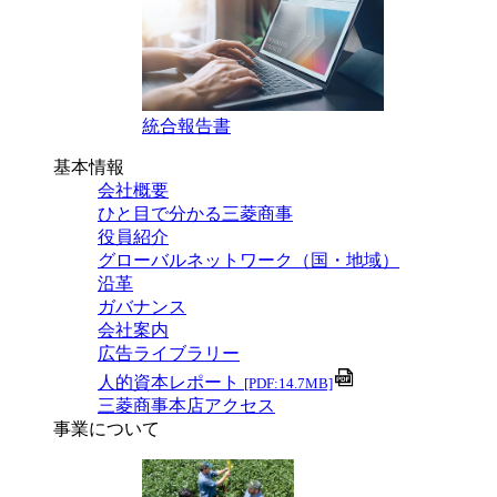
統合報告書
基本情報
会社概要
ひと目で分かる三菱商事
役員紹介
グローバルネットワーク（国・地域）
沿革
ガバナンス
会社案内
広告ライブラリー
人的資本レポート
[PDF:14.7MB]
三菱商事本店アクセス
事業について