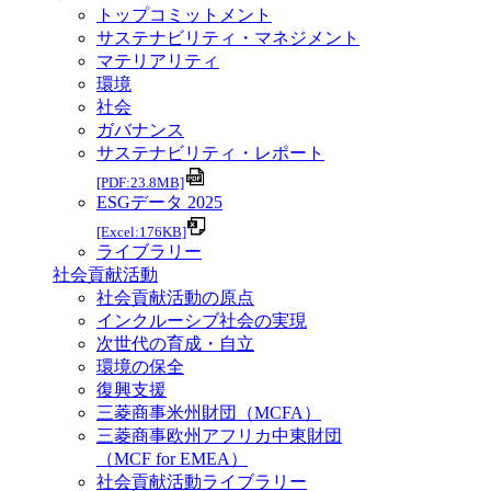
トップコミットメント
サステナビリティ・マネジメント
マテリアリティ
環境
社会
ガバナンス
サステナビリティ・レポート
[PDF:23.8MB]
ESGデータ 2025
[Excel:176KB]
ライブラリー
社会貢献活動
社会貢献活動の原点
インクルーシブ社会の実現
次世代の育成・自立
環境の保全
復興支援
三菱商事米州財団（MCFA）
三菱商事欧州アフリカ中東財団
（MCF for EMEA）
社会貢献活動ライブラリー