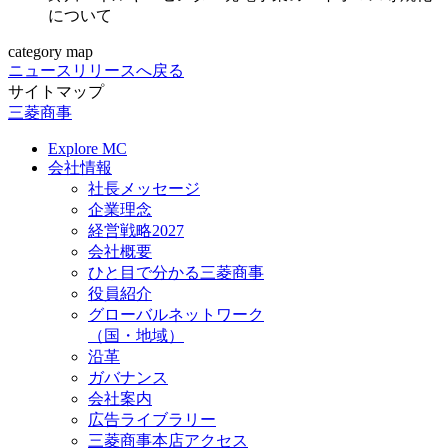
について
category map
ニュースリリースへ戻る
サイトマップ
三菱商事
Explore MC
会社情報
社長メッセージ
企業理念
経営戦略2027
会社概要
ひと目で分かる三菱商事
役員紹介
グローバルネットワーク
（国・地域）
沿革
ガバナンス
会社案内
広告ライブラリー
三菱商事本店アクセス