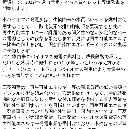
新設して、2022年4月（予定）から木質ペレット専焼発電を
開始します。
本バイオマス発電所は、生物由来の木質ペレットを燃料に使
(*)
用することで、二酸化炭素の排出抑制
を実現すると共に、
再生可能エネルギーの課題である間欠性のない安定的なベー
ス電源としての役割を果たします。更には再生可能エネルギ
ー比率の向上を含む、国が目指すエネルギーミックスの実現
に寄与します。
(*)生物由来のバイオマス発電の燃料は、成長段階で吸収し
たCO
と燃焼時に発生するCO
が等しいという考え方から
2
2
(＝カーボンニュートラル)、バイオマス利用により大気中の
CO
を増加することは無いとされます。
2
三菱商事は、再生可能エネルギー等の環境負荷の低い電源と
デジタル技術を組み合わせ、安定供給だけでなく、需給調整
機能など顧客に対して新たな付加価値を提供する電力事業を
国内外で展開することを目指しています。再生可能エネルギ
ー発電事業についても国内外で展開、国内においては、三菱
商事パワーが太陽光発電、風力発電、バイオマス発電等の再
生可能エネルギー発電事業を手掛けており、本件はそのプロ