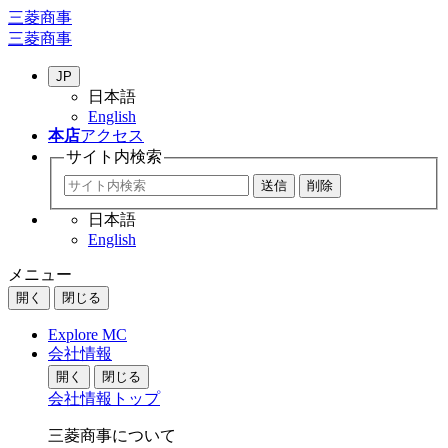
三菱商事
三菱商事
JP
日本語
English
本店
アクセス
サイト内
検索
日本語
English
メニュー
開く
閉じる
Explore MC
会社情報
開く
閉じる
会社情報トップ
三菱商事について