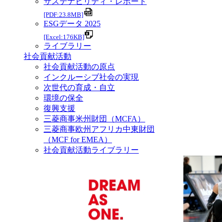
サステナビリティ・レポート
[PDF:23.8MB]
ESGデータ 2025
[Excel:176KB]
ライブラリー
社会貢献活動
社会貢献活動の原点
インクルーシブ社会の実現
次世代の育成・自立
環境の保全
復興支援
三菱商事米州財団（MCFA）
三菱商事欧州アフリカ中東財団
（MCF for EMEA）
社会貢献活動ライブラリー