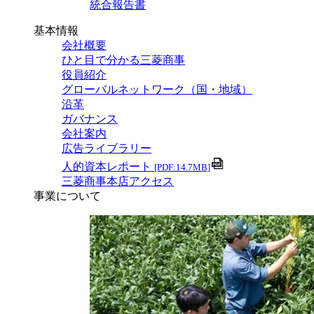
統合報告書
基本情報
会社概要
ひと目で分かる三菱商事
役員紹介
グローバルネットワーク（国・地域）
沿革
ガバナンス
会社案内
広告ライブラリー
人的資本レポート
[PDF:14.7MB]
三菱商事本店アクセス
事業について