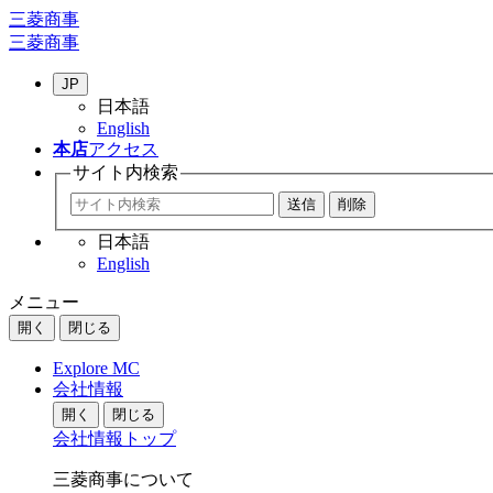
三菱商事
三菱商事
JP
日本語
English
本店
アクセス
サイト内
検索
日本語
English
メニュー
開く
閉じる
Explore MC
会社情報
開く
閉じる
会社情報トップ
三菱商事について