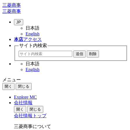
三菱商事
三菱商事
JP
日本語
English
本店
アクセス
サイト内
検索
日本語
English
メニュー
開く
閉じる
Explore MC
会社情報
開く
閉じる
会社情報トップ
三菱商事について