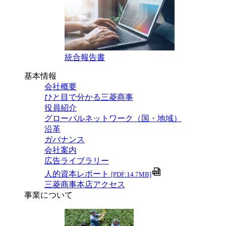
統合報告書
基本情報
会社概要
ひと目で分かる三菱商事
役員紹介
グローバルネットワーク（国・地域）
沿革
ガバナンス
会社案内
広告ライブラリー
人的資本レポート
[PDF:14.7MB]
三菱商事本店アクセス
事業について