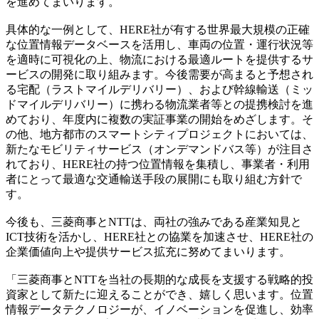
を進めてまいります。
具体的な一例として、HERE社が有する世界最大規模の正確
な位置情報データベースを活用し、車両の位置・運行状況等
を適時に可視化の上、物流における最適ルートを提供するサ
ービスの開発に取り組みます。今後需要が高まると予想され
る宅配（ラストマイルデリバリー）、および幹線輸送（ミッ
ドマイルデリバリー）に携わる物流業者等との提携検討を進
めており、年度内に複数の実証事業の開始をめざします。そ
の他、地方都市のスマートシティプロジェクトにおいては、
新たなモビリティサービス（オンデマンドバス等）が注目さ
れており、HERE社の持つ位置情報を集積し、事業者・利用
者にとって最適な交通輸送手段の展開にも取り組む方針で
す。
今後も、三菱商事とNTTは、両社の強みである産業知見と
ICT技術を活かし、HERE社との協業を加速させ、HERE社の
企業価値向上や提供サービス拡充に努めてまいります。
「三菱商事とNTTを当社の長期的な成長を支援する戦略的投
資家として新たに迎えることができ、嬉しく思います。位置
情報データテクノロジーが、イノベーションを促進し、効率