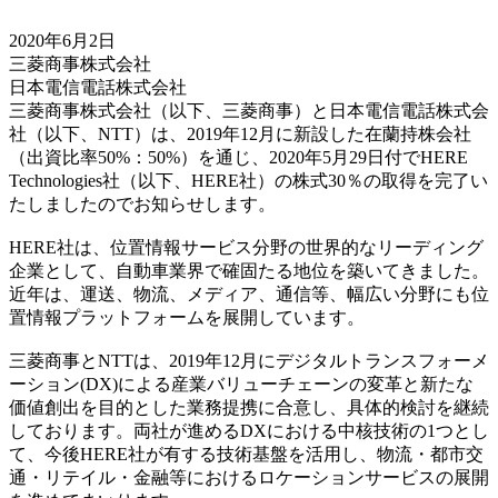
2020年6月2日
三菱商事株式会社
日本電信電話株式会社
三菱商事株式会社（以下、三菱商事）と日本電信電話株式会
社（以下、NTT）は、2019年12月に新設した在蘭持株会社
（出資比率50%：50%）を通じ、2020年5月29日付でHERE
Technologies社（以下、HERE社）の株式30％の取得を完了い
たしましたのでお知らせします。
HERE社は、位置情報サービス分野の世界的なリーディング
企業として、自動車業界で確固たる地位を築いてきました。
近年は、運送、物流、メディア、通信等、幅広い分野にも位
置情報プラットフォームを展開しています。
三菱商事とNTTは、2019年12月にデジタルトランスフォーメ
ーション(DX)による産業バリューチェーンの変革と新たな
価値創出を目的とした業務提携に合意し、具体的検討を継続
しております。両社が進めるDXにおける中核技術の1つとし
て、今後HERE社が有する技術基盤を活用し、物流・都市交
通・リテイル・金融等におけるロケーションサービスの展開