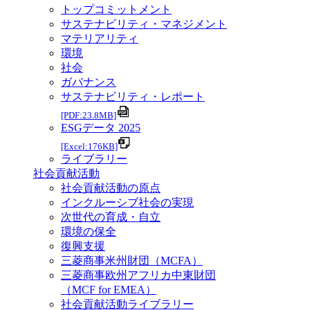
トップコミットメント
サステナビリティ・マネジメント
マテリアリティ
環境
社会
ガバナンス
サステナビリティ・レポート
[PDF:23.8MB]
ESGデータ 2025
[Excel:176KB]
ライブラリー
社会貢献活動
社会貢献活動の原点
インクルーシブ社会の実現
次世代の育成・自立
環境の保全
復興支援
三菱商事米州財団（MCFA）
三菱商事欧州アフリカ中東財団
（MCF for EMEA）
社会貢献活動ライブラリー