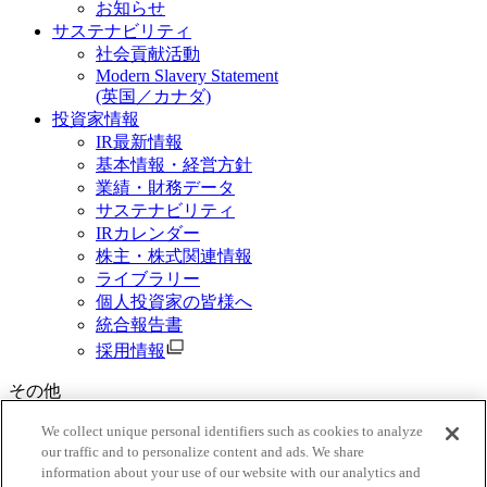
お知らせ
サステナビリティ
社会貢献活動
Modern Slavery Statement
(英国／カナダ)
投資家情報
IR最新情報
基本情報・経営方針
業績・財務データ
サステナビリティ
IRカレンダー
株主・株式関連情報
ライブラリー
個人投資家の皆様へ
統合報告書
採用情報
その他
資料請求
We collect unique personal identifiers such as cookies to analyze
our traffic and to personalize content and ads. We share
ご利用規約
information about your use of our website with our analytics and
三菱商事グループ個人情報保護基本方針