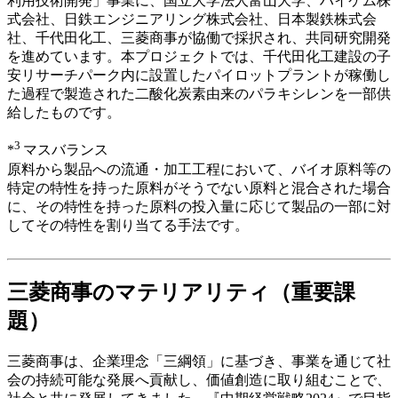
利用技術開発」事業に、国立大学法人富山大学、ハイケム株
式会社、日鉄エンジニアリング株式会社、日本製鉄株式会
社、千代田化工、三菱商事が協働で採択され、共同研究開発
を進めています。本プロジェクトでは、千代田化工建設の子
安リサーチパーク内に設置したパイロットプラントが稼働し
た過程で製造された二酸化炭素由来のパラキシレンを一部供
給したものです。
3
*
マスバランス
原料から製品への流通・加工工程において、バイオ原料等の
特定の特性を持った原料がそうでない原料と混合された場合
に、その特性を持った原料の投入量に応じて製品の一部に対
してその特性を割り当てる手法です。
三菱商事のマテリアリティ（重要課
題）
三菱商事は、企業理念「三綱領」に基づき、事業を通じて社
会の持続可能な発展へ貢献し、価値創造に取り組むことで、