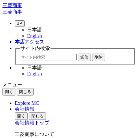
三菱商事
三菱商事
JP
日本語
English
本店
アクセス
サイト内
検索
日本語
English
メニュー
開く
閉じる
Explore MC
会社情報
開く
閉じる
会社情報トップ
三菱商事について