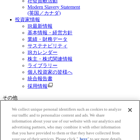
社会貢献活動
Modern Slavery Statement
(英国／カナダ)
投資家情報
IR最新情報
基本情報・経営方針
業績・財務データ
サステナビリティ
IRカレンダー
株主・株式関連情報
ライブラリー
個人投資家の皆様へ
統合報告書
採用情報
その他
資料請求
We collect unique personal identifiers such as cookies to analyze
our traffic and to personalize content and ads. We share
ご利用規約
information about your use of our website with our analytics and
三菱商事グループ個人情報保護基本方針
advertising partners, who may combine it with other information
Do Not Sell or Share My Personal Information
that you have provided to them or that they have collected from
ソーシャルメディアポリシー
your use of their services. Please click "
here
" to see more details