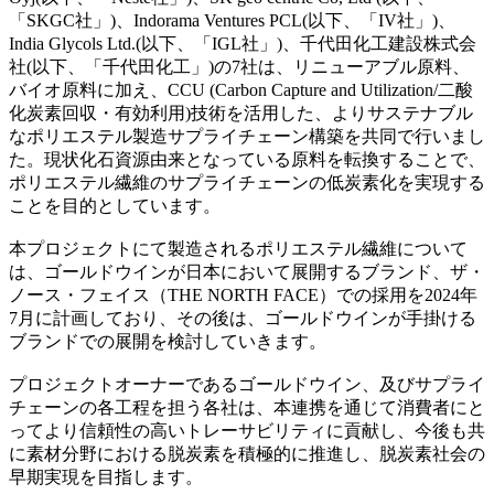
「SKGC社」)、Indorama Ventures PCL(以下、「IV社」)、
India Glycols Ltd.(以下、「IGL社」)、千代田化工建設株式会
社(以下、「千代田化工」)の7社は、リニューアブル原料、
バイオ原料に加え、CCU (Carbon Capture and Utilization/二酸
化炭素回収・有効利用)技術を活用した、よりサステナブル
なポリエステル製造サプライチェーン構築を共同で行いまし
た。現状化石資源由来となっている原料を転換することで、
ポリエステル繊維のサプライチェーンの低炭素化を実現する
ことを目的としています。
本プロジェクトにて製造されるポリエステル繊維について
は、ゴールドウインが日本において展開するブランド、ザ・
ノース・フェイス（THE NORTH FACE）での採用を2024年
7月に計画しており、その後は、ゴールドウインが手掛ける
ブランドでの展開を検討していきます。
プロジェクトオーナーであるゴールドウイン、及びサプライ
チェーンの各工程を担う各社は、本連携を通じて消費者にと
ってより信頼性の高いトレーサビリティに貢献し、今後も共
に素材分野における脱炭素を積極的に推進し、脱炭素社会の
早期実現を目指します。