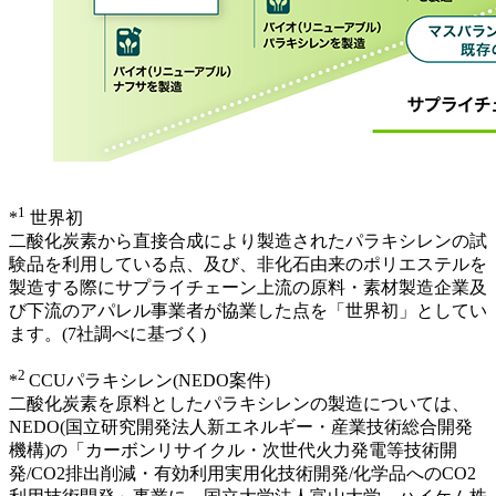
1
*
世界初
二酸化炭素から直接合成により製造されたパラキシレンの試
験品を利用している点、及び、非化石由来のポリエステルを
製造する際にサプライチェーン上流の原料・素材製造企業及
び下流のアパレル事業者が協業した点を「世界初」としてい
ます。(7社調べに基づく)
2
*
CCUパラキシレン(NEDO案件)
二酸化炭素を原料としたパラキシレンの製造については、
NEDO(国立研究開発法人新エネルギー・産業技術総合開発
機構)の「カーボンリサイクル・次世代火力発電等技術開
発/CO2排出削減・有効利用実用化技術開発/化学品へのCO2