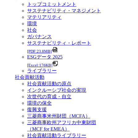
トップコミットメント
サステナビリティ・マネジメント
マテリアリティ
環境
社会
ガバナンス
サステナビリティ・レポート
[PDF:23.8MB]
ESGデータ 2025
[Excel:176KB]
ライブラリー
社会貢献活動
社会貢献活動の原点
インクルーシブ社会の実現
次世代の育成・自立
環境の保全
復興支援
三菱商事米州財団（MCFA）
三菱商事欧州アフリカ中東財団
（MCF for EMEA）
社会貢献活動ライブラリー