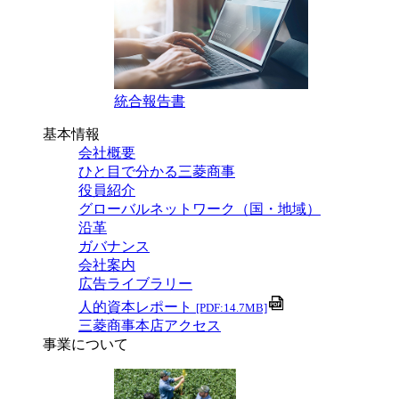
統合報告書
基本情報
会社概要
ひと目で分かる三菱商事
役員紹介
グローバルネットワーク（国・地域）
沿革
ガバナンス
会社案内
広告ライブラリー
人的資本レポート
[PDF:14.7MB]
三菱商事本店アクセス
事業について