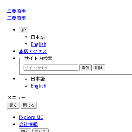
三菱商事
三菱商事
JP
日本語
English
本店
アクセス
サイト内
検索
日本語
English
メニュー
開く
閉じる
Explore MC
会社情報
開く
閉じる