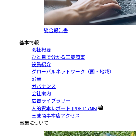
統合報告書
基本情報
会社概要
ひと目で分かる三菱商事
役員紹介
グローバルネットワーク（国・地域）
沿革
ガバナンス
会社案内
広告ライブラリー
人的資本レポート
[PDF:14.7MB]
三菱商事本店アクセス
事業について