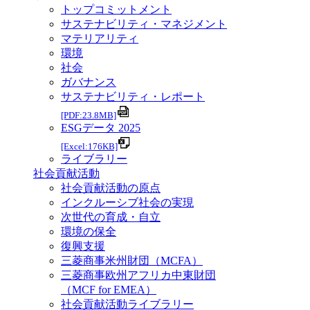
トップコミットメント
サステナビリティ・マネジメント
マテリアリティ
環境
社会
ガバナンス
サステナビリティ・レポート
[PDF:23.8MB]
ESGデータ 2025
[Excel:176KB]
ライブラリー
社会貢献活動
社会貢献活動の原点
インクルーシブ社会の実現
次世代の育成・自立
環境の保全
復興支援
三菱商事米州財団（MCFA）
三菱商事欧州アフリカ中東財団
（MCF for EMEA）
社会貢献活動ライブラリー