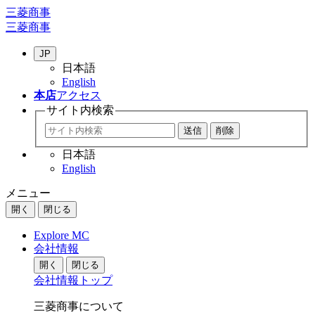
三菱商事
三菱商事
JP
日本語
English
本店
アクセス
サイト内
検索
日本語
English
メニュー
開く
閉じる
Explore MC
会社情報
開く
閉じる
会社情報トップ
三菱商事について