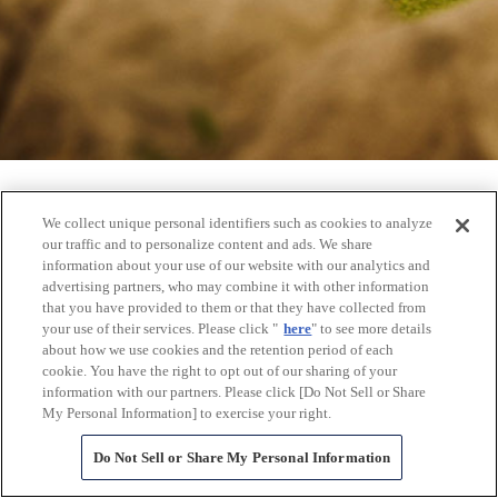
We collect unique personal identifiers such as cookies to analyze
our traffic and to personalize content and ads. We share
information about your use of our website with our analytics and
Play
Pause
advertising partners, who may combine it with other information
モビリティグループ
that you have provided to them or that they have collected from
your use of their services. Please click "
here
" to see more details
その他のプロジェクト事例
about how we use cookies and the retention period of each
cookie. You have the right to opt out of our sharing of your
information with our partners. Please click [Do Not Sell or Share
My Personal Information] to exercise your right.
Do Not Sell or Share My Personal Information