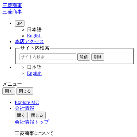
三菱商事
三菱商事
JP
日本語
English
本店
アクセス
サイト内
検索
日本語
English
メニュー
開く
閉じる
Explore MC
会社情報
開く
閉じる
会社情報トップ
三菱商事について