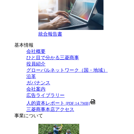
統合報告書
基本情報
会社概要
ひと目で分かる三菱商事
役員紹介
グローバルネットワーク（国・地域）
沿革
ガバナンス
会社案内
広告ライブラリー
人的資本レポート
[PDF:14.7MB]
三菱商事本店アクセス
事業について