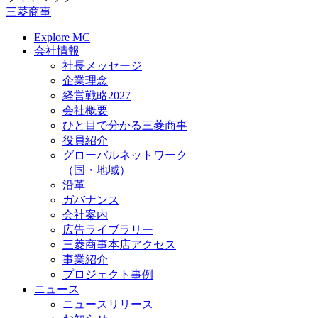
三菱商事
Explore MC
会社情報
社長メッセージ
企業理念
経営戦略2027
会社概要
ひと目で分かる三菱商事
役員紹介
グローバルネットワーク
（国・地域）
沿革
ガバナンス
会社案内
広告ライブラリー
三菱商事本店アクセス
事業紹介
プロジェクト事例
ニュース
ニュースリリース