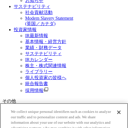
お知らせ
サステナビリティ
社会貢献活動
Modern Slavery Statement
(英国／カナダ)
投資家情報
IR最新情報
基本情報・経営方針
業績・財務データ
サステナビリティ
IRカレンダー
株主・株式関連情報
ライブラリー
個人投資家の皆様へ
統合報告書
採用情報
その他
資料請求
We collect unique personal identifiers such as cookies to analyze
our traffic and to personalize content and ads. We share
ご利用規約
information about your use of our website with our analytics and
三菱商事グループ個人情報保護基本方針
advertising partners, who may combine it with other information