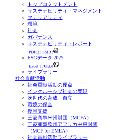
トップコミットメント
サステナビリティ・マネジメント
マテリアリティ
環境
社会
ガバナンス
サステナビリティ・レポート
[PDF:23.8MB]
ESGデータ 2025
[Excel:176KB]
ライブラリー
社会貢献活動
社会貢献活動の原点
インクルーシブ社会の実現
次世代の育成・自立
環境の保全
復興支援
三菱商事米州財団（MCFA）
三菱商事欧州アフリカ中東財団
（MCF for EMEA）
社会貢献活動ライブラリー