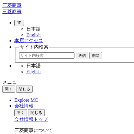
三菱商事
三菱商事
JP
日本語
English
本店
アクセス
サイト内
検索
日本語
English
メニュー
開く
閉じる
Explore MC
会社情報
開く
閉じる
会社情報トップ
三菱商事について