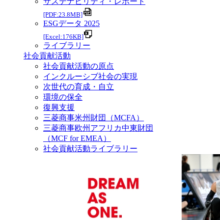
サステナビリティ・レポート
[PDF:23.8MB]
ESGデータ 2025
[Excel:176KB]
ライブラリー
社会貢献活動
社会貢献活動の原点
インクルーシブ社会の実現
次世代の育成・自立
環境の保全
復興支援
三菱商事米州財団（MCFA）
三菱商事欧州アフリカ中東財団
（MCF for EMEA）
社会貢献活動ライブラリー