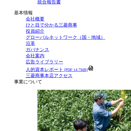
統合報告書
基本情報
会社概要
ひと目で分かる三菱商事
役員紹介
グローバルネットワーク（国・地域）
沿革
ガバナンス
会社案内
広告ライブラリー
人的資本レポート
[PDF:14.7MB]
三菱商事本店アクセス
事業について