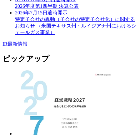
2026年度第1四半期 決算公表
2026年7月15日
適時開示
特定子会社の異動（子会社の特定子会社化）に関する
お知らせ （米国テキサス州・ルイジアナ州におけるシ
ェールガス事業）
IR最新情報
ピックアップ