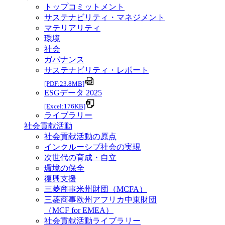
トップコミットメント
サステナビリティ・マネジメント
マテリアリティ
環境
社会
ガバナンス
サステナビリティ・レポート
[PDF:23.8MB]
ESGデータ 2025
[Excel:176KB]
ライブラリー
社会貢献活動
社会貢献活動の原点
インクルーシブ社会の実現
次世代の育成・自立
環境の保全
復興支援
三菱商事米州財団（MCFA）
三菱商事欧州アフリカ中東財団
（MCF for EMEA）
社会貢献活動ライブラリー