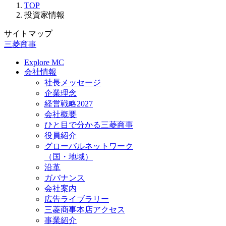
TOP
投資家情報
サイトマップ
三菱商事
Explore MC
会社情報
社長メッセージ
企業理念
経営戦略2027
会社概要
ひと目で分かる三菱商事
役員紹介
グローバルネットワーク
（国・地域）
沿革
ガバナンス
会社案内
広告ライブラリー
三菱商事本店アクセス
事業紹介