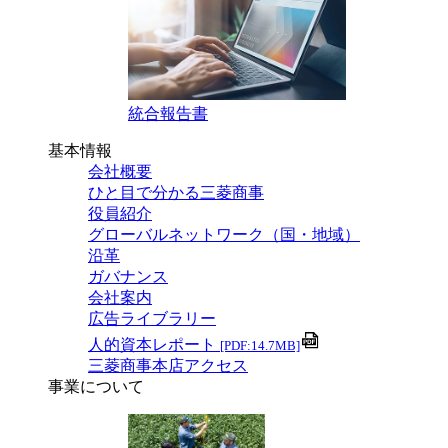
統合報告書
基本情報
会社概要
ひと目で分かる三菱商事
役員紹介
グローバルネットワーク（国・地域）
沿革
ガバナンス
会社案内
広告ライブラリー
人的資本レポート
[PDF:14.7MB]
三菱商事本店アクセス
事業について