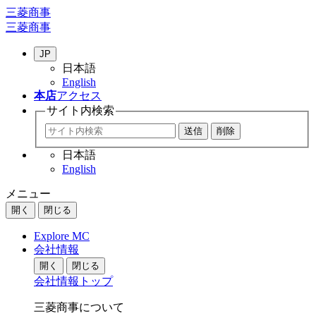
三菱商事
三菱商事
JP
日本語
English
本店
アクセス
サイト内
検索
日本語
English
メニュー
開く
閉じる
Explore MC
会社情報
開く
閉じる
会社情報トップ
三菱商事について