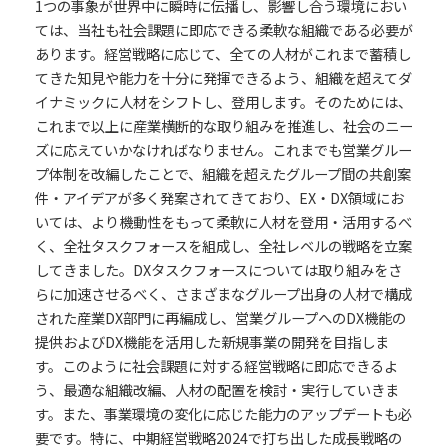
1つの事象が世界中に瞬時に伝播し、影響し合う環境におい
ては、当社も社会課題に即応できる柔軟な組織である必要が
あります。経営戦略に応じて、全ての人材がこれまで蓄積し
てきた知見や能力を十分に発揮できるよう、組織を超えてダ
イナミックに人材をシフトし、登用します。そのためには、
これまで以上に産業横断的な取り組みを推進し、社会のニー
ズに応えていかなければなりません。これまでも営業グルー
プ体制を改編したことで、組織を超えたグループ間の共創案
件・アイデアが多く発案されてきており、EX・DX領域にお
いては、より機動性をもって柔軟に人材を登用・活用するべ
く、全社タスクフォースを組成し、全社レベルの戦略を立案
してきました。DXタスクフォースについては取り組みをさ
らに加速させるべく、さまざまなグループ出身の人材で構成
された産業DX部門に再編成し、営業グループへのDX機能の
提供およびDX機能を活用した新規事業の開発を目指しま
す。このように社会課題に対する経営戦略に即応できるよ
う、最適な組織改編、人材の配置を検討・実行していきま
す。また、事業環境の変化に応じた能力のアップデートも必
要です。特に、中期経営戦略2024で打ち出した成長戦略の