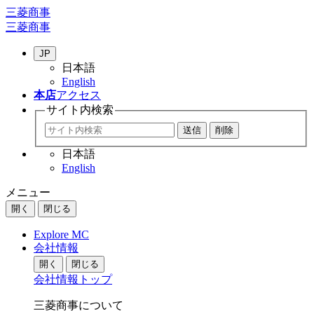
三菱商事
三菱商事
JP
日本語
English
本店
アクセス
サイト内
検索
日本語
English
メニュー
開く
閉じる
Explore MC
会社情報
開く
閉じる
会社情報トップ
三菱商事について