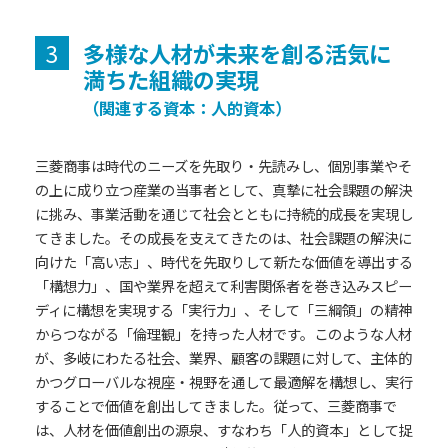
3
多様な人材が未来を創る活気に
満ちた組織の実現
（関連する資本：人的資本）
三菱商事は時代のニーズを先取り・先読みし、個別事業やそ
の上に成り立つ産業の当事者として、真摯に社会課題の解決
に挑み、事業活動を通じて社会とともに持続的成長を実現し
てきました。その成長を支えてきたのは、社会課題の解決に
向けた「高い志」、時代を先取りして新たな価値を導出する
「構想力」、国や業界を超えて利害関係者を巻き込みスピー
ディに構想を実現する「実行力」、そして「三綱領」の精神
からつながる「倫理観」を持った人材です。このような人材
が、多岐にわたる社会、業界、顧客の課題に対して、主体的
かつグローバルな視座・視野を通して最適解を構想し、実行
することで価値を創出してきました。従って、三菱商事で
は、人材を価値創出の源泉、すなわち「人的資本」として捉