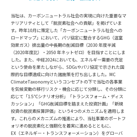
当社は、カーボンニュートラル社会の実現に向けた重要なマ
テリアリティとして「脱炭素社会への貢献」を掲げていま
す。昨年10月に策定した「カーボンニュートラル社会への
ロードマップ」において、パリ協定に整合するGHG（温室
効果ガス）排出量の中長期の削減目標（2030 年度半減
（2020年度比）・2050 年ネットゼロ）を目指すことにしま
した。また、中経2024においても、エネルギー需要の充足
という使命を果たしながら、SDGsやパリ協定で示された国
際的な目標達成に向けた諸施策を打ち出しました。MC
ClimateTaxonomyというコンセプトの下で当社の各事業
を気候変動の移行リスク・機会に応じて分類し、その分類に
応じて「1.5℃シナリオ分析」「トランスフォーム・ディス
カッション」「GHG削減目標を踏まえた投資計画」「新規
投資の脱炭素採算評価」という4つのメカニズムを適用しま
す。これらのメカニズムの推進により、当社事業のポートフ
ォリオの脱炭素化と強靭化を着実に進めるとともに、
EX（エネルギー・トランスフォーメーション）をグローバ