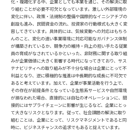
化・複雑化する中、企業としても本業を通じ、その解決に取
り組むことが必要不可欠となっています。激しい外部環境の
変化に伴い、政策・法規制の整備や国際的なイニシアチブの
創設も進み、民間資金の流れ、投資家の行動様式も大きく変
容してきています。具体的には、気候変動への対応はもちろ
んのこと、変化の速い事業環境に対応可能なガバナンス体制
が構築されているか、競争力の維持・向上の担い手たる従業
員の育成がなされているかといった、非財務に関する取り組
みが企業価値に大きく影響する時代になってきており、サス
テナビリティへの取り組みが不十分な場合は企業にとって不
利益となり、逆に積極的な推進は中長期的な成長に不可欠で
あると考えています。加えて、企業が事業活動を行う上で、
その存在が前提条件となっている生態系サービスや自然環境
が損なわれた場合、直接的には自社のオペレーションに、間
接的にはサプライチェーンに影響が生じるなど、企業にとっ
て大きなリスクとなります。従って、社会課題の解決に取り
組むことは、企業にとって、リスクマネジメントであると同
時に、ビジネスチャンスの追求でもあると捉えています。