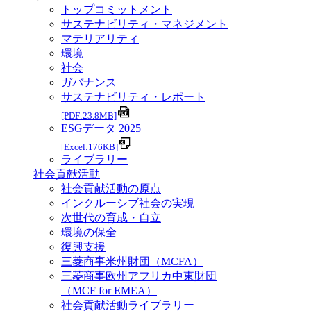
トップコミットメント
サステナビリティ・マネジメント
マテリアリティ
環境
社会
ガバナンス
サステナビリティ・レポート
[PDF:23.8MB]
ESGデータ 2025
[Excel:176KB]
ライブラリー
社会貢献活動
社会貢献活動の原点
インクルーシブ社会の実現
次世代の育成・自立
環境の保全
復興支援
三菱商事米州財団（MCFA）
三菱商事欧州アフリカ中東財団
（MCF for EMEA）
社会貢献活動ライブラリー