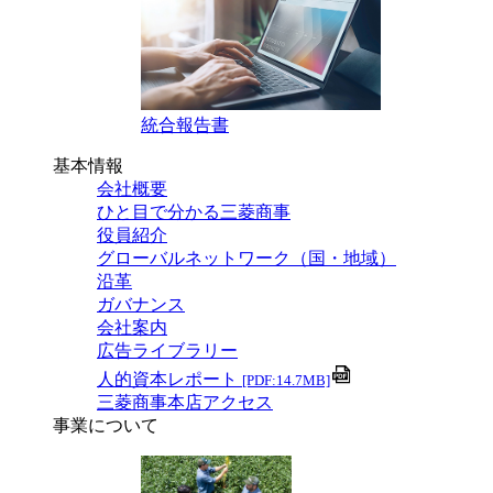
統合報告書
基本情報
会社概要
ひと目で分かる三菱商事
役員紹介
グローバルネットワーク（国・地域）
沿革
ガバナンス
会社案内
広告ライブラリー
人的資本レポート
[PDF:14.7MB]
三菱商事本店アクセス
事業について