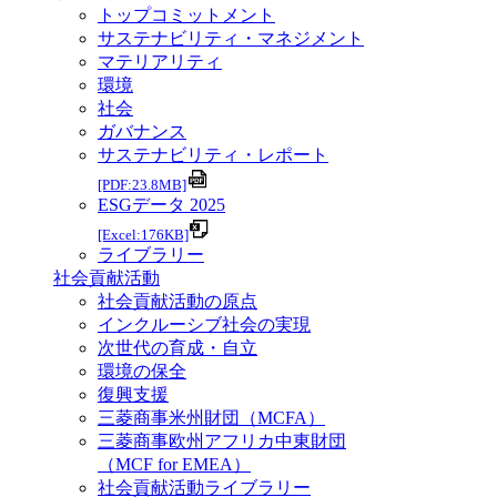
トップコミットメント
サステナビリティ・マネジメント
マテリアリティ
環境
社会
ガバナンス
サステナビリティ・レポート
[PDF:23.8MB]
ESGデータ 2025
[Excel:176KB]
ライブラリー
社会貢献活動
社会貢献活動の原点
インクルーシブ社会の実現
次世代の育成・自立
環境の保全
復興支援
三菱商事米州財団（MCFA）
三菱商事欧州アフリカ中東財団
（MCF for EMEA）
社会貢献活動ライブラリー