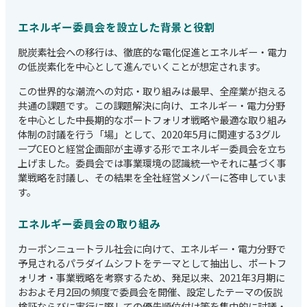
エネルギー委員会を設立した背景と役割
脱炭素社会への移行は、徹底的な電化促進とエネルギー・電力
の低炭素化を中心として進んでいくことが想定されます。
この世界的な潮流への対応・取り組みは最早、全産業が抱える
共通の課題です。この課題解決に向け、エネルギー・電力分野
を中心とした中長期的なポートフォリオ戦略や最適な取り組み
体制の討議を行う「場」として、2020年5月に関連する3グル
ープCEOと経営企画部が主導する形でエネルギー委員会を立ち
上げました。委員会では事業環境の認識統一やそれに基づく事
業戦略を討議し、その結果を全社経営メンバーに答申していま
す。
エネルギー委員会の取り組み
カーボンニュートラル社会に向けて、エネルギー・電力分野で
予見されるパラダイムシフトをテーマとして抽出し、ポートフ
ォリオ・事業戦略を考察するため、発足以来、2021年3月期に
おおよそ月2回の頻度で委員会を開催、設定したテーマの仮説
検証ならびに実行に際しての優先順位付け等を集中的に討議・