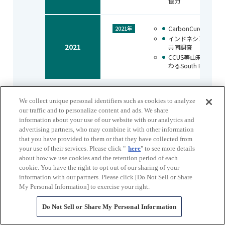
協力
CarbonCure社
2021年
インドネシアクリー
2021
共同調査
CCUS等由来のカ
わるSouth Pole
We collect unique personal identifiers such as cookies to analyze
our traffic and to personalize content and ads. We share
ページ上部へ
information about your use of our website with our analytics and
現在地
advertising partners, who may combine it with other information
that you have provided to them or that they have collected from
TOP
your use of their services. Please click "
here
" to see more details
投資家情報
about how we use cookies and the retention period of each
ライブラリー
cookie. You have the right to opt out of our sharing of your
統合報告書/アニュアルレポート
information with our partners. Please click [Do Not Sell or Share
My Personal Information] to exercise your right.
オンライン版統合報告書2021
特集：三菱商事の価値創造（EX） - オンライン版統合
Do Not Sell or Share My Personal Information
報告書2021