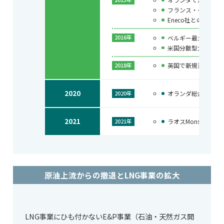
フランス・イタリア
Eneco社との協業
ベルギー最大の新規
2016年
米国分散型太陽光発
英国で新規洋上風力
2018年
2020
オランダ総合エネルギ
2020年
2021
ラオスMonsoon
2021年
原油上流からの撤退とLNG事業の拡大
LNG事業にひも付かないE&P事業（石油・天然ガス開