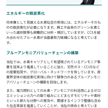
エネルギーの脱炭素化
将来像として見据える水素社会の実現には、エネルギーそのも
のの脱炭素化が必要になります。再エネ由来のグリーン水素と
いった選択肢等も俯瞰的に分析・検討していますが、CCSを組
み合わせたブルー水素が当面最有力候補になると考えていま
す。
ブルーアンモニアバリューチェーンの構築
当社では、水素キャリアとして有望視されているアンモニア事
業を従来より推進していることに加え、天然ガス・CCUSなど
の産業知見や、グローバル・ネットワークを有しています。産
業界全体の脱炭素化実現に向けて競争力のあるブルーアンモニ
アバリューチェーンの構築を目指します。
また、電力燃料としての水素・アンモニアの利活用によるゼロ
エミッション火力への取り組みにとどまらずモビリティや素材
といった新たな分野への普及や、関連するインフラ整備も含め
た社会実装を推進していくことが、当社の使命と考えていま