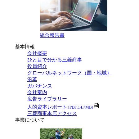
統合報告書
基本情報
会社概要
ひと目で分かる三菱商事
役員紹介
グローバルネットワーク（国・地域）
沿革
ガバナンス
会社案内
広告ライブラリー
人的資本レポート
[PDF:14.7MB]
三菱商事本店アクセス
事業について