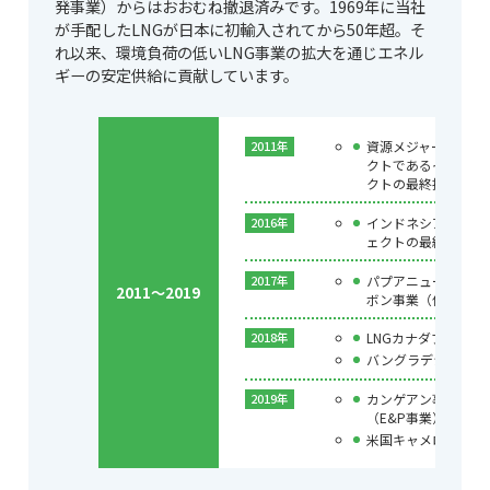
発事業）からはおおむね撤退済みです。1969年に当社
が手配したLNGが日本に初輸入されてから50年超。そ
れ以来、環境負荷の低いLNG事業の拡大を通じエネル
ギーの安定供給に貢献しています。
資源メジャーが参加
2011年
クトであるインドネシ
クトの最終投資決定
インドネシア タング
2016年
ェクトの最終投資決
パプアニューギニア
2017年
2011～2019
ボン事業（保有2鉱区
LNGカナダプロジ
2018年
バングラデシュにお
カンゲアン事業、ア
2019年
（E&P事業）
米国キャメロンLN