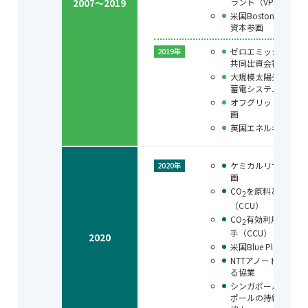
ラント（VPP）事業
2007～2019
米国Boston En
資本参画
ゼロエミッションE
2019年
共同出資会社を設立
大規模太陽光発電設
蓄電システムの導入
オフグリッド分散電源
画
英国エネルギー革新企
ケミカルリサイクル
2020年
画
CO
を原料とするパ
2
（CCU）
CO
有効利用コンク
2
手（CCU）
2020
米国Blue Planet
NTTアノードエナ
る協業
シンガポール民間5
ポールの持続可能な