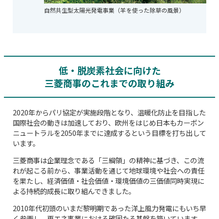
自然共生型太陽光発電事業（羊を使った除草の風景）
低・脱炭素社会に向けた
三菱商事のこれまでの取り組み
2020年からパリ協定が実施段階となり、温暖化防止を目指した
国際社会の動きは加速しており、欧州をはじめ日本もカーボン
ニュートラルを2050年までに達成するという目標を打ち出して
います。
三菱商事は企業理念である「三綱領」の精神に基づき、この流
れが起こる前から、事業活動を通じて地球環境や社会への責任
を果たし、経済価値・社会価値・環境価値の三価値同時実現に
よる持続的成長に取り組んできました。
2010年代初頭のいまだ黎明期であった洋上風力発電にもいち早
く参画し、再エネ事業における確固たる基盤を築いています。