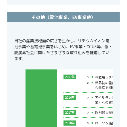
その他（電池事業、EV事業他）
当社の産業接地面の広さを生かし、リチウムイオン電
池事業や蓄電池事業をはじめ、EV事業・CCUS等、低・
脱炭素社会に向けたさまざまな取り組みを推進してい
ます。
車載用リチウムイオ
2007年
世界初の量産型EVで
ら量産を開始
アイルランドElect
2016年
業）への資本参画
欧州最大規模の蓄電
2017年
ローソン店舗を活用
2018年