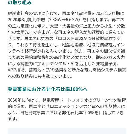
の取り組み
脱炭素社会の実現に向けて、再エネ発電容量を2031年3月期に
2020年3月期比倍増（3.3GW→6.6GW）を目指します。再エネ
の主力電源化に伴い、大型・大容量の洋上風力から小型・分散
化の太陽光までさまざまな再エネの導入が加速度的に進んでい
きます。再エネは究極のゼロコスト電源かつ分散型電源であ
り、これらの特性を生かし、地産地消型、地域完結型電力イン
フラへの移行が進むとみています。他方、再エネの間欠性を補
うための需給調整機能の高度化が必要となり、従来のガス火力
による調整力に加え、デジタル・AIを活用した発電量予測、
VPP技術、蓄電池・EVの活用など新たな電力需給システム構築
への取り組みにも挑戦しています。
発電事業における非化石比率100％へ
2050年に向けて、発電資産ポートフォリオのグリーン化を積極
的に進め、再エネとゼロエミッション火力発電への切り替えに
より、当社発電事業における非化石比率100％を目指していき
ます。