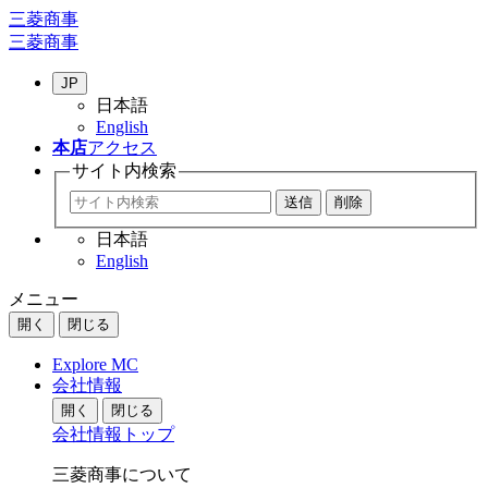
三菱商事
三菱商事
JP
日本語
English
本店
アクセス
サイト内
検索
日本語
English
メニュー
開く
閉じる
Explore MC
会社情報
開く
閉じる
会社情報トップ
三菱商事について