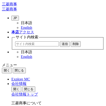
三菱商事
三菱商事
JP
日本語
English
本店
アクセス
サイト内
検索
日本語
English
メニュー
開く
閉じる
Explore MC
会社情報
開く
閉じる
会社情報トップ
三菱商事について