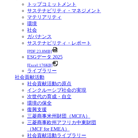
トップコミットメント
サステナビリティ・マネジメント
マテリアリティ
環境
社会
ガバナンス
サステナビリティ・レポート
[PDF:23.8MB]
ESGデータ 2025
[Excel:176KB]
ライブラリー
社会貢献活動
社会貢献活動の原点
インクルーシブ社会の実現
次世代の育成・自立
環境の保全
復興支援
三菱商事米州財団（MCFA）
三菱商事欧州アフリカ中東財団
（MCF for EMEA）
社会貢献活動ライブラリー