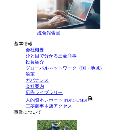
統合報告書
基本情報
会社概要
ひと目で分かる三菱商事
役員紹介
グローバルネットワーク（国・地域）
沿革
ガバナンス
会社案内
広告ライブラリー
人的資本レポート
[PDF:14.7MB]
三菱商事本店アクセス
事業について