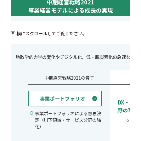
中期経営戦略2021
事業経営モデルによる成長の実現
横にスクロールしてご覧ください。
地政学的力学の変化やデジタル化、低・脱炭素化の急速な進展
中期経営戦略2021の骨子
事業ポートフォリオ
DX・E
野の取り
事業ポートフォリオによる意思決
定（川下領域・サービス分野の強
化）