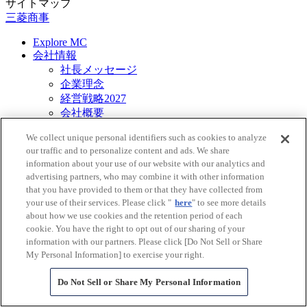
サイトマップ
三菱商事
Explore MC
会社情報
社長メッセージ
企業理念
経営戦略2027
会社概要
ひと目で分かる三菱商事
We collect unique personal identifiers such as cookies to analyze
役員紹介
our traffic and to personalize content and ads. We share
グローバルネットワーク
information about your use of our website with our analytics and
（国・地域）
advertising partners, who may combine it with other information
沿革
that you have provided to them or that they have collected from
ガバナンス
your use of their services. Please click "
here
" to see more details
会社案内
about how we use cookies and the retention period of each
広告ライブラリー
cookie. You have the right to opt out of our sharing of your
三菱商事本店アクセス
information with our partners. Please click [Do Not Sell or Share
My Personal Information] to exercise your right.
事業紹介
プロジェクト事例
Do Not Sell or Share My Personal Information
ニュース
ニュースリリース