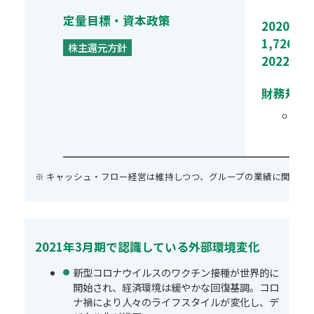
定量目標・資本政策
2020年
1,726億
株主還元方針
2022年
財務規律
1
通
※ キャッシュ・フロー経営は維持しつつ、グループの業績に関わら
2021年3月期で認識している外部環境変化
新型コロナウイルスのワクチン接種が世界的に
開始され、経済環境は緩やかな回復基調。コロ
ナ禍により人々のライフスタイルが変化し、デ